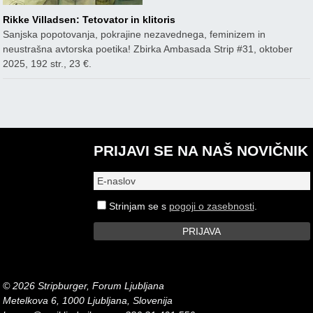
Rikke Villadsen: Tetovator in klitoris
Sanjska popotovanja, pokrajine nezavednega, feminizem in
neustrašna avtorska poetika! Zbirka Ambasada Strip #31, oktober
2025, 192 str., 23 €.
PRIJAVI SE NA NAŠ NOVIČNIK
Strinjam se s
pogoji o zasebnosti
.
© 2026 Stripburger, Forum Ljubljana
Metelkova 6, 1000 Ljubljana, Slovenija