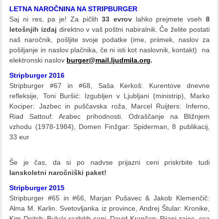
LETNA NAROČNINA NA STRIPBURGER
Saj ni res, pa je! Za pičlih
33 evrov
lahko prejmete vseh
8
letošnjih izdaj
direktno v vaš poštni nabiralnik. Če želite postati
naš naročnik, pošljite svoje podatke (ime, priimek,
naslov za
pošiljanje in naslov plačnika, če ni isti kot naslovnik, kontakt
) na
elektronski naslov
burger@mail.ljudmila.org
.
Stripburger 2016
Stripburger #67 in #68, Saša Kerkoš: Kurentove dnevne
refleksije, Toni Buršić: Izgubljen v Ljubljani (ministrip), Marko
Kociper: Jazbec in puščavska roža, Marcel Ruijters: Inferno,
Riad Sattouf: Arabec prihodnosti. Odraščanje na Bližnjem
vzhodu (1978-1984), Domen Finžgar: Spiderman, 8 publikacij,
33 eur
Še je čas, da si po nadvse prijazni ceni priskrbite tudi
lanskoletni naročniški paket!
Stripburger 2015
Stripburger #65 in #66, Marjan Pušavec & Jakob Klemenčič:
Alma M. Karlin. Svetovljanka iz province, Andrej Štular: Kronike,
Kim Deitch: Bulvár razbitih sanj, David Krančan: Pijani zajec, cca