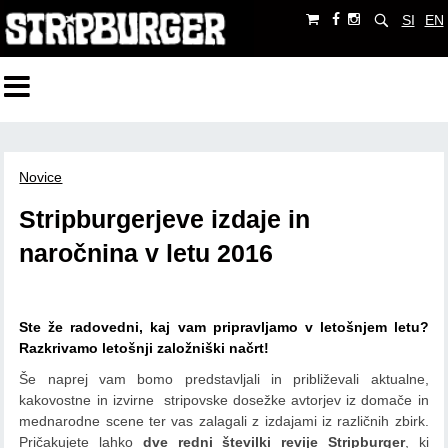
SI
EN
Novice
Stripburgerjeve izdaje in
naročnina v letu 2016
Ste že radovedni, kaj vam pripravljamo v letošnjem letu?
Razkrivamo letošnji založniški načrt!
Še naprej vam bomo predstavljali in približevali aktualne,
kakovostne in izvirne stripovske dosežke avtorjev iz domače in
mednarodne scene ter vas zalagali z izdajami iz različnih zbirk.
Pričakujete lahko
dve redni številki revije Stripburger
, ki