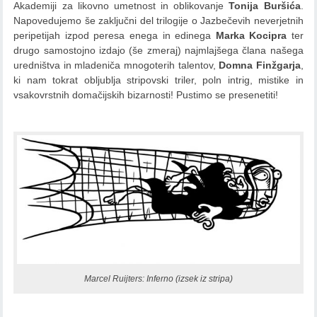
Akademiji za likovno umetnost in oblikovanje
Tonija Buršića
.
Napovedujemo še zaključni del trilogije o Jazbečevih neverjetnih
peripetijah izpod peresa enega in edinega
Marka Kocipra
ter
drugo samostojno izdajo (še zmeraj) najmlajšega člana našega
uredništva in mladeniča mnogoterih talentov,
Domna Finžgarja
,
ki nam tokrat obljublja stripovski triler, poln intrig, mistike in
vsakovrstnih domačijskih bizarnosti! Pustimo se presenetiti!
Marcel Ruijters: Inferno (izsek iz stripa)