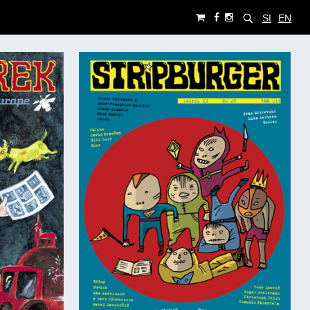
SI
EN