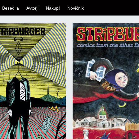
Besedila
Avtorji
Nakup!
Novičnik