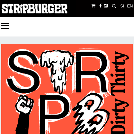
SI
EN