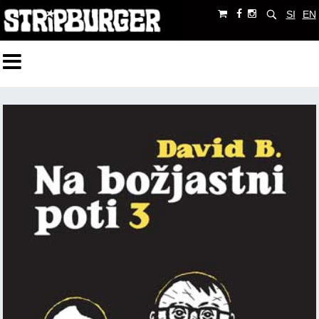
SI
EN