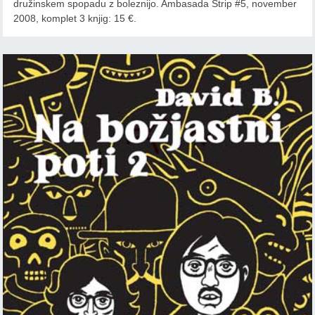
družinskem spopadu z boleznijo. Ambasada Strip #5, november
2008, komplet 3 knjig: 15 €.