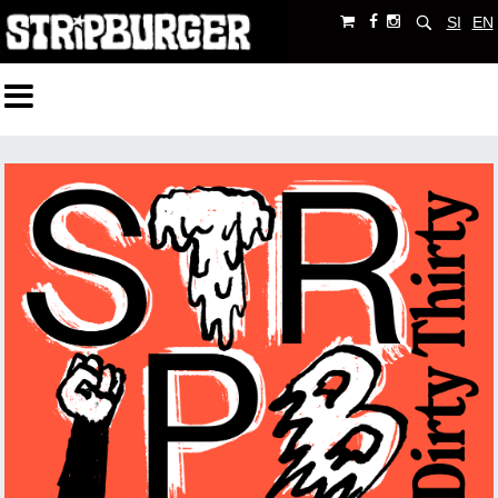
SI
EN