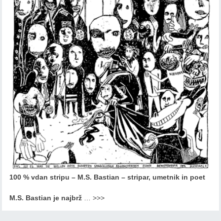
100 % vdan stripu – M.S. Bastian – stripar, umetnik in poet
M.S. Bastian je najbrž
…
>>>