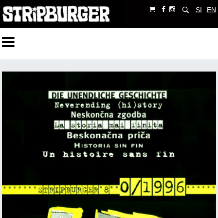
SI
EN