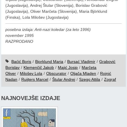
(Jugoslavija), Andrej Štular (Slovenija), Borislav Grabović
(Jugoslavija), Oliver Marčeta (Slovenija), Maria Björklund
(Finska), Lola Milošev (Jugoslavija)
posebna izdaja: Anti-nazi koledar (za leto 1996)
november 1995
RAZPRODANO
Baćić Boris
/
Bjorklund Maria
/
Bursać Vladimir
/
Grabović
Borislav
/
Klemenčič Jakob
/
Majić Josip
/
Marčeta
Oliver
/
Milošev Lola
/
Obscurator
/
Oljača Mladen
/
Rojnić
Nadan
/
Ruijters Marcel
/
Štular Andrej
/
Szego Attila
/
Zograf
NAJNOVEJŠE IZDAJE