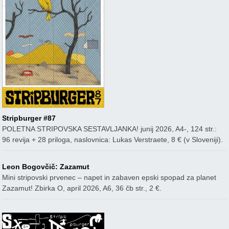
Stripburger #87
POLETNA STRIPOVSKA SESTAVLJANKA! junij 2026, A4-, 124 str.:
96 revija + 28 priloga, naslovnica: Lukas Verstraete, 8 € (v Sloveniji).
Leon Bogovčič: Zazamut
Mini stripovski prvenec – napet in zabaven epski spopad za planet
Zazamut! Zbirka O, april 2026, A6, 36 čb str., 2 €.