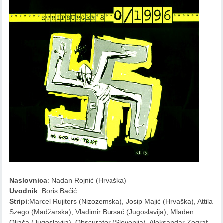
Naslovnica
: Nadan Rojnić (Hrvaška)
Uvodnik
: Boris Baćić
Stripi
:Marcel Rujiters (Nizozemska), Josip Majić (Hrvaška), Attila
Szego (Madžarska), Vladimir Bursać (Jugoslavija), Mladen
Oljača (Jugoslavija), Obscurator (Slovenija), Aleksandar Zograf