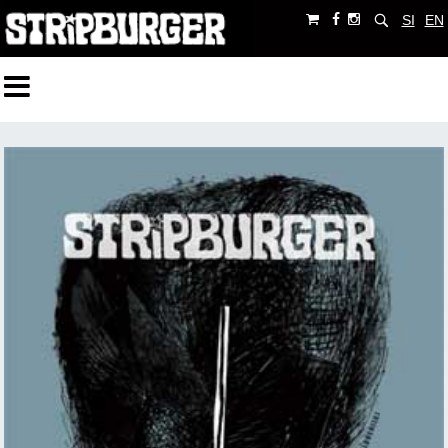
SI
EN