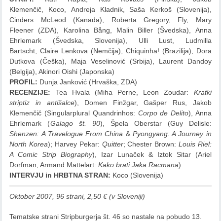
Klemenčič, Koco, Andreja Kladnik, Saša Kerkoš
(Slovenija),
Cinders McLeod
(Kanada),
Roberta Gregory, Fly, Mary
Fleener
(ZDA),
Karolina Bång, Malin Biller
(Švedska),
Anna
Ehrlemark
(Švedska, Slovenija),
Ulli Lust, Ludmilla
Bartscht, Claire Lenkova
(Nemčija),
Chiquinha!
(Brazilija),
Dora
Dutkova
(Češka),
Maja Veselinović
(Srbija),
Laurent Dandoy
(Belgija), Akinori Oishi (Japonska)
PROFIL
:
Dunja Janković
(Hrvaška, ZDA)
RECENZIJE
:
Tea Hvala (Miha Perne, Leon Zoudar:
Kratki
striptiz in antišalce
), Domen Finžgar, Gašper Rus, Jakob
Klemenčič (Singularplural Quandrinhos:
Corpo de Delito
), Anna
Ehrlemark (
Galago št. 90
), Špela Oberstar (Guy Delisle:
Shenzen: A Travelogue From China
&
Pyongyang: A Journey in
North Korea
); Harvey Pekar:
Quitter
; Chester Brown:
Louis Riel:
A Comic Strip Biography
), Izar Lunaček & Iztok Sitar (Ariel
Dorfman, Armand Mattelart:
Kako brati Jaka Racmana
)
INTERVJU in HRBTNA STRAN
:
Koco (Slovenija)
Oktober 2007, 96 strani, 2,50 € (v Sloveniji)
Tematske strani Stripburgerja št. 46 so nastale na pobudo 13.