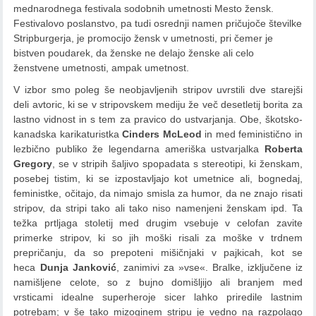
mednarodnega festivala sodobnih umetnosti Mesto žensk.
Festivalovo poslanstvo, pa tudi osrednji namen pričujoče številke
Stripburgerja, je promocijo žensk v umetnosti, pri čemer je
bistven poudarek, da ženske ne delajo ženske ali celo
ženstvene umetnosti, ampak umetnost.
V izbor smo poleg še neobjavljenih stripov uvrstili dve starejši
deli avtoric, ki se v stripovskem mediju že več desetletij borita za
lastno vidnost in s tem za pravico do ustvarjanja. Obe, škotsko-
kanadska karikaturistka
Cinders McLeod
in med feministično in
lezbično publiko že legendarna ameriška ustvarjalka
Roberta
Gregory
, se v stripih šaljivo spopadata s stereotipi, ki ženskam,
posebej tistim, ki se izpostavljajo kot umetnice ali, bognedaj,
feministke, očitajo, da nimajo smisla za humor, da ne znajo risati
stripov, da stripi tako ali tako niso namenjeni ženskam ipd. Ta
težka prtljaga stoletij med drugim vsebuje v celofan zavite
primerke stripov, ki so jih moški risali za moške v trdnem
prepričanju, da so prepoteni mišičnjaki v pajkicah, kot se
heca
Dunja Janković
, zanimivi za »vse«. Bralke, izključene iz
namišljene celote, so z bujno domišljijo ali branjem med
vrsticami idealne superheroje sicer lahko priredile lastnim
potrebam; v še tako mizoginem stripu je vedno na razpolago