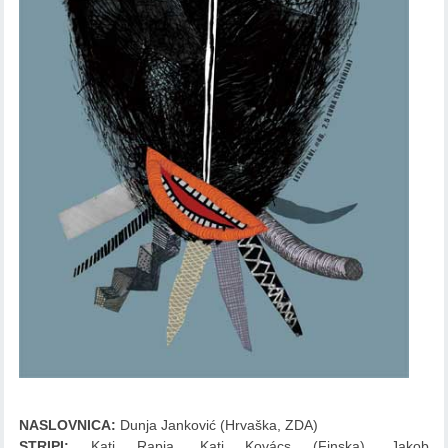
NASLOVNICA:
Dunja Janković (Hrvaška, ZDA)
STRIPI
:
Kati Rapia, Kati Kovács
(Finska),
Jakob