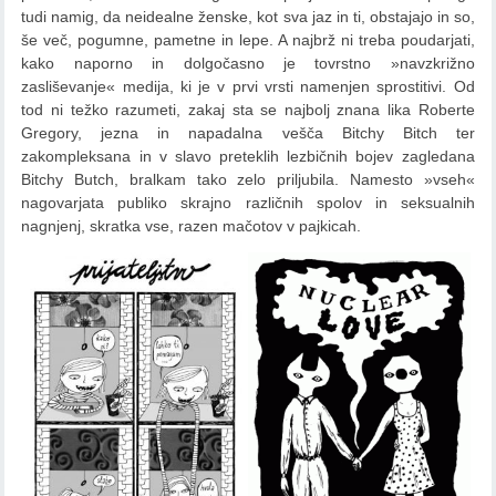
tudi namig, da neidealne ženske, kot sva jaz in ti, obstajajo in so,
še več, pogumne, pametne in lepe. A najbrž ni treba poudarjati,
kako naporno in dolgočasno je tovrstno »navzkrižno
zasliševanje« medija, ki je v prvi vrsti namenjen sprostitivi. Od
tod ni težko razumeti, zakaj sta se najbolj znana lika Roberte
Gregory, jezna in napadalna vešča Bitchy Bitch ter
zakompleksana in v slavo preteklih lezbičnih bojev zagledana
Bitchy Butch, bralkam tako zelo priljubila. Namesto »vseh«
nagovarjata publiko skrajno različnih spolov in seksualnih
nagnjenj, skratka vse, razen mačotov v pajkicah.