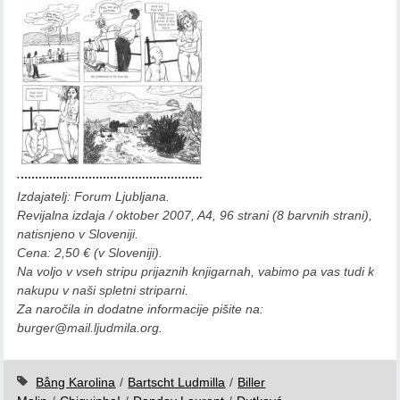
Izdajatelj: Forum Ljubljana.
Revijalna izdaja / oktober 2007, A4, 96 strani (8 barvnih strani),
natisnjeno v Sloveniji.
Cena: 2,50 € (v Sloveniji).
Na voljo v vseh stripu prijaznih knjigarnah, vabimo pa vas tudi k
nakupu v naši spletni striparni.
Za naročila in dodatne informacije pišite na:
burger@mail.ljudmila.org.
Bång Karolina
/
Bartscht Ludmilla
/
Biller