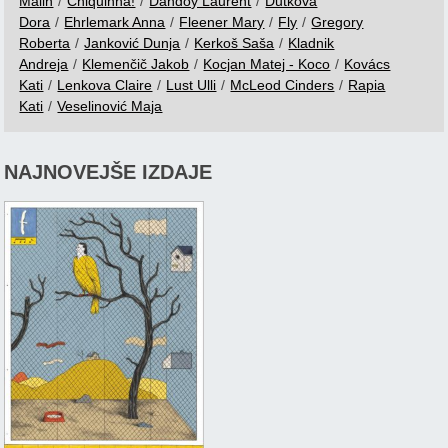
Malin
/
Chiquinha!
/
Dandoy Laurent
/
Dutková
Dora
/
Ehrlemark Anna
/
Fleener Mary
/
Fly
/
Gregory
Roberta
/
Janković Dunja
/
Kerkoš Saša
/
Kladnik
Andreja
/
Klemenčič Jakob
/
Kocjan Matej - Koco
/
Kovács
Kati
/
Lenkova Claire
/
Lust Ulli
/
McLeod Cinders
/
Rapia
Kati
/
Veselinović Maja
NAJNOVEJŠE IZDAJE