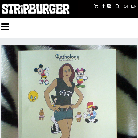
SI
EN