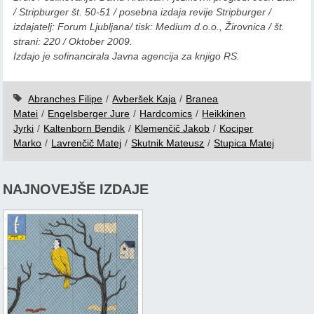
/ Stripburger št. 50-51 / posebna izdaja revije Stripburger /
izdajatelj: Forum Ljubljana/ tisk: Medium d.o.o., Žirovnica / št.
strani: 220 / Oktober 2009.
Izdajo je sofinancirala Javna agencija za knjigo RS.
Abranches Filipe
/
Avberšek Kaja
/
Branea
Matei
/
Engelsberger Jure
/
Hardcomics
/
Heikkinen
Jyrki
/
Kaltenborn Bendik
/
Klemenčič Jakob
/
Kociper
Marko
/
Lavrenčič Matej
/
Skutnik Mateusz
/
Stupica Matej
NAJNOVEJŠE IZDAJE