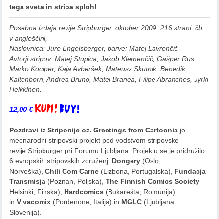
tega sveta in stripa sploh!
Posebna izdaja revije Stripburger, oktober 2009, 216 strani, čb,
v angleščini,
Naslovnica: Jure Engelsberger, barve: Matej Lavrenčič
Avtorji stripov: Matej Stupica, Jakob Klemenčič, Gašper Rus,
Marko Kociper, Kaja Avberšek, Mateusz Skutnik, Benedik
Kaltenborn, Andrea Bruno, Matei Branea, Filipe Abranches, Jyrki
Heikkinen.
12,00
€
Dodaj v košarico
Pozdravi iz Striponije oz. Greetings from Cartoonia
je
mednarodni stripovski projekt pod vodstvom stripovske
revije Stripburger pri Forumu Ljubljana. Projektu se je pridružilo
6 evropskih stripovskih združenj:
Dongery
(Oslo,
Norveška),
Chili Com Carne
(Lizbona, Portugalska),
Fundacja
Transmisja
(Poznan, Poljska),
The Finnish Comics Society
Helsinki, Finska),
Hardcomics
(Bukarešta, Romunija)
in
Vivacomix
(Pordenone, Italija) in
MGLC
(Ljubljana,
Slovenija).