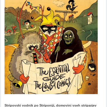
Stripovski vodnik po Striponiji, domovini vseh striparjev