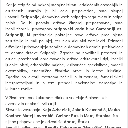
Ker je strip že od nekdaj marginaliziran, v določenih obodobjih in
družbenih ustrojih je bil celo prepovedan, smo skupaj
ustvarili
Striponijo
, domovino vseh striparjev tega sveta in stripa
sploh. Da bi postala država čimprej prepoznavna, smo
izdali zbornik, pravzaprav
stripovski vodnik po Cartooniji oz.
Striponiji
, ki predstavlja pokrajine nove države pred njeno
združitvijo in tudi po njej, ter njen aktualni zemljevid. Priznani
državljani pripovedujejo zgodbe o domovinah drugih prebivalcev
te enotne države Striponije. Zgodbe so navdihnili
predmeti in
druge posebnosti obravnavanih držav: arhitekturni tipi, izdelki
ljudske obrti, arheološke najdbe, kulinarične specialitete, modeli
avtomobilov, endemične živalske vrste in lastne izkušnje.
Zgodbe so avtorji mestoma začinili s humorjem, fantazijskimi
interpretacijami in s tem presegli nacionalne stereotipe in
kulturne razlike.
V živahnem medkulturnem dialogu sodeluje 6 slovenskih
avtorjev in enako število tujih.
Slovenijo zastopajo:
Kaja Avberšek, Jakob Klemenčič, Marko
Kociper, Matej Lavrenčič, Gašper Rus
in
Matej Stupica
. Na
njihov prispevek se je odzval še
Andrej Štular
.
Avtorji iz tujine pa so:
Bendik Kaltenborn
(Norveška),
Mateusz