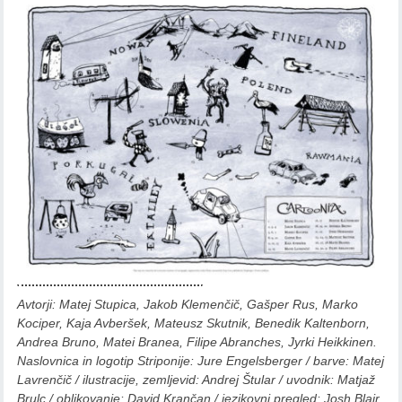
Avtorji: Matej Stupica, Jakob Klemenčič, Gašper Rus, Marko
Kociper, Kaja Avberšek, Mateusz Skutnik, Benedik Kaltenborn,
Andrea Bruno, Matei Branea, Filipe Abranches, Jyrki Heikkinen.
Naslovnica in logotip Striponije: Jure Engelsberger / barve: Matej
Lavrenčič / ilustracije, zemljevid: Andrej Štular / uvodnik: Matjaž
Brulc / oblikovanje: David Krančan / jezikovni pregled: Josh Blair