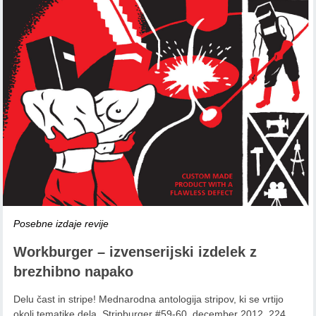
Posebne izdaje revije
Workburger – izvenserijski izdelek z
brezhibno napako
Delu čast in stripe! Mednarodna antologija stripov, ki se vrtijo
okoli tematike dela. Stripburger #59-60, december 2012, 224