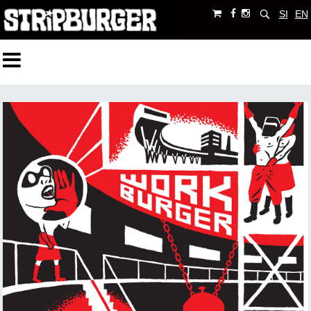
SI
EN