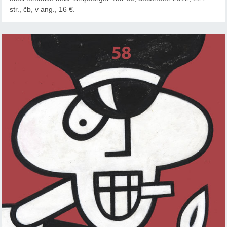
str., čb, v ang., 16 €.