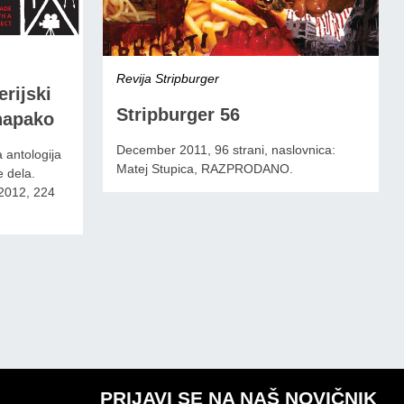
Revija Stripburger
rijski
Stripburger 56
 napako
December 2011, 96 strani, naslovnica:
 antologija
Matej Stupica, RAZPRODANO.
e dela.
2012, 224
PRIJAVI SE NA NAŠ NOVIČNIK