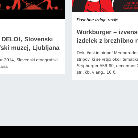
Posebne izdaje revije
Workburger – izvense
DELO!, Slovenski
izdelek z brezhibno
ski muzej, Ljubljana
Delu čast in stripe! Mednarodna
stripov, ki se vrtijo okoli tematik
ar 2014, Slovenski etnografski
Stripburger #59-60, december 
jana
str., čb, v ang., 16 €.