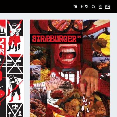
SI
EN