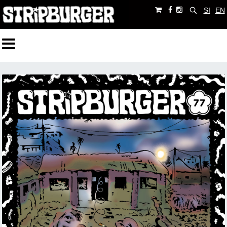
SI
EN