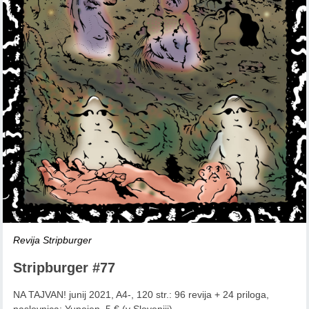
Revija Stripburger
Stripburger #77
NA TAJVAN! junij 2021, A4-, 120 str.: 96 revija + 24 priloga,