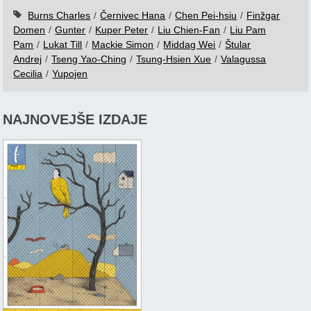
Burns Charles
/
Černivec Hana
/
Chen Pei-hsiu
/
Finžgar
Domen
/
Gunter
/
Kuper Peter
/
Liu Chien-Fan
/
Liu Pam
Pam
/
Lukat Till
/
Mackie Simon
/
Middag Wei
/
Štular
Andrej
/
Tseng Yao-Ching
/
Tsung-Hsien Xue
/
Valagussa
Cecilia
/
Yupojen
NAJNOVEJŠE IZDAJE