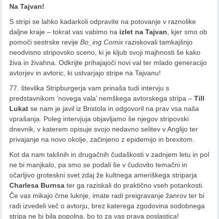
Na Tajvan!
S stripi se lahko kadarkoli odpravite na potovanje v raznolike
daljne kraje – tokrat vas vabimo na
izlet na Tajvan
, kjer smo ob
pomoči sestrske revije
Bo_ing Comix
raziskovali tamkajšnjo
neodvisno stripovsko sceno, ki je kljub svoji majhnosti še kako
živa in živahna. Odkrijte prihajajoči novi val ter mlado generacijo
avtorjev in avtoric, ki ustvarjajo stripe na Tajvanu!
77. številka Stripburgerja vam prinaša tudi intervju s
predstavnikom ‘novega vala’ nemškega avtorskega stripa –
Till
Lukat
se nam je javil iz Bristola in odgovoril na prav vsa naša
vprašanja. Poleg intervjuja objavljamo še njegov stripovski
dnevnik, v katerem opisuje svojo nedavno selitev v Anglijo ter
privajanje na novo okolje, začinjeno z epidemijo in brexitom.
Kot da nam takšnih in drugačnih čudaškosti v zadnjem letu in pol
ne bi manjkalo, pa smo se podali še v čudovito temačni in
očarljivo groteskni svet zdaj že kultnega ameriškega striparja
Charlesa Burnsa
ter ga raziskali do praktično vseh potankosti.
Če vas mikajo črne luknje, imate radi preigravanje žanrov ter bi
radi izvedeli več o avtorju, brez katerega zgodovina sodobnega
stripa ne bi bila popolna, bo to za vas prava poslastica!