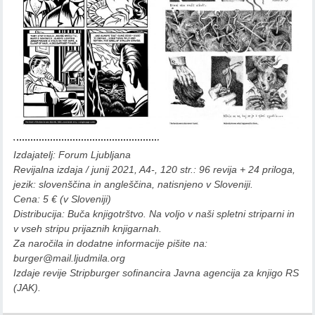
Izdajatelj: Forum Ljubljana
Revijalna izdaja / junij 2021, A4-, 120 str.: 96 revija + 24 priloga,
jezik: slovenščina in angleščina, natisnjeno v Sloveniji.
Cena: 5 € (v Sloveniji)
Distribucija: Buča knjigotrštvo. Na voljo v naši spletni striparni in
v vseh stripu prijaznih knjigarnah.
Za naročila in dodatne informacije pišite na:
burger@mail.ljudmila.org
Izdaje revije Stripburger sofinancira Javna agencija za knjigo RS
(JAK).