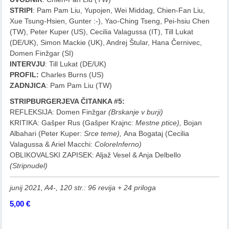
STRIPI
: Pam Pam Liu, Yupojen, Wei Middag, Chien-Fan Liu,
Xue Tsung-Hsien, Gunter :-), Yao-Ching Tseng, Pei-hsiu Chen
(TW), Peter Kuper (US), Cecilia Valagussa (IT), Till Lukat
(DE/UK), Simon Mackie (UK), Andrej Štular, Hana Černivec,
Domen Finžgar (SI)
INTERVJU
: Till Lukat (DE/UK)
PROFIL:
Charles Burns (US)
ZADNJICA
: Pam Pam Liu (TW)
STRIPBURGERJEVA ČITANKA #5:
REFLEKSIJA: Domen Finžgar
(Brskanje v burji)
KRITIKA: Gašper Rus (Gašper Krajnc:
Mestne ptice),
Bojan
Albahari (Peter Kuper:
Srce teme),
Ana Bogataj (Cecilia
Valagussa & Ariel Macchi:
ColoreInferno
)
OBLIKOVALSKI ZAPISEK: Aljaž Vesel & Anja Delbello
(Stripnudel)
junij 2021, A4-, 120 str.: 96 revija + 24 priloga
5,00
€