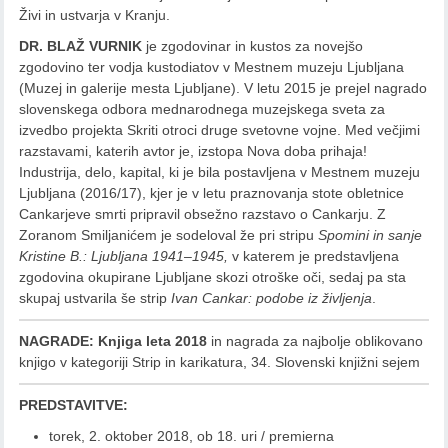
Živi in ustvarja v Kranju.
DR. BLAŽ VURNIK
je zgodovinar in kustos za novejšo
zgodovino ter vodja kustodiatov v Mestnem muzeju Ljubljana
(Muzej in galerije mesta Ljubljane). V letu 2015 je prejel nagrado
slovenskega odbora mednarodnega muzejskega sveta za
izvedbo projekta Skriti otroci druge svetovne vojne. Med večjimi
razstavami, katerih avtor je, izstopa Nova doba prihaja!
Industrija, delo, kapital, ki je bila postavljena v Mestnem muzeju
Ljubljana (2016/17), kjer je v letu praznovanja stote obletnice
Cankarjeve smrti pripravil obsežno razstavo o Cankarju. Z
Zoranom Smiljanićem je sodeloval že pri stripu
Spomini in sanje
Kristine B.: Ljubljana 1941–1945,
v katerem je predstavljena
zgodovina okupirane Ljubljane skozi otroške oči, sedaj pa sta
skupaj ustvarila še strip
Ivan Cankar: podobe iz življenja
.
NAGRADE: Knjiga leta 2018
in nagrada za najbolje oblikovano
knjigo v kategoriji Strip in karikatura, 34. Slovenski knjižni sejem
PREDSTAVITVE:
torek, 2. oktober 2018, ob 18. uri / premierna