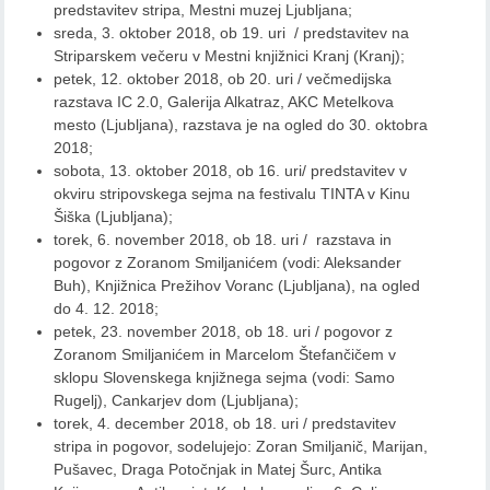
predstavitev stripa, Mestni muzej Ljubljana;
sreda, 3. oktober 2018, ob 19. uri / predstavitev na
Striparskem večeru v Mestni knjižnici Kranj (Kranj);
petek, 12. oktober 2018, ob 20. uri / večmedijska
razstava IC 2.0, Galerija Alkatraz, AKC Metelkova
mesto (Ljubljana), razstava je na ogled do 30. oktobra
2018;
sobota, 13. oktober 2018, ob 16. uri/ predstavitev v
okviru stripovskega sejma na festivalu TINTA v Kinu
Šiška (Ljubljana);
torek, 6. november 2018, ob 18. uri / razstava in
pogovor z Zoranom Smiljanićem (vodi: Aleksander
Buh), Knjižnica Prežihov Voranc (Ljubljana), na ogled
do 4. 12. 2018;
petek, 23. november 2018, ob 18. uri / pogovor z
Zoranom Smiljanićem in Marcelom Štefančičem v
sklopu Slovenskega knjižnega sejma (vodi: Samo
Rugelj), Cankarjev dom (Ljubljana);
torek, 4. december 2018, ob 18. uri / predstavitev
stripa in pogovor, sodelujejo: Zoran Smiljanič, Marijan,
Pušavec, Draga Potočnjak in Matej Šurc, Antika