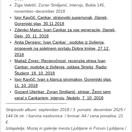
Žiga Valetič, Zoran Smiljanić, intervju, Bukla 145,
november–december 2018
Igor Kavčič: Cankar, stripovski superjunak, članek,
Gorenjski glas, 30.11.2018
Zdenko Matoz: Ivan Cankar za vse generacije, članek,
Delo, 20. 11. 2018
Anita Derganc: Ivan Cankar : podobe iz življenja,
prispevek na spletnem portalu Dobre knjige, 27.12.
2018
Matjaž Zorec: Recipročnost, recenzija stripa Ivan
Cankar: podobe iz življenja, oddaja Striptiz, Radio
Študent, 18. 10. 2018
Igor Kavčič: Ivan s klanca siromakov, Gorenjski glas,
11. 10. 2018
Gozard Utenkar: Zoran Smiljanić, stripar: Ženo sem
varal s Cankarjem, intervju, Nedelo, 7. 10. 2018
Stripovski album: september 2018 / 3. ponatis: december 2025 /
144 čb str. / barvna naslovnica / format: A4 / cena ponatisa: 21
€.
Izdajatelja: Muzej in galerije mesta Ljubljane in Forum Ljubljana /