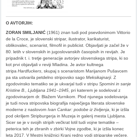
O AVTORJIH:
ZORAN SMILJANIĆ
(1961) znan tudi pod psevdonimom Vittorio
de la Croce, je slovenski stripar, ilustrator, karikaturist,
oblikovalec, scenarist, filmofil in publicist. Objavljati je začel že v
80. letih v slovenskih in jugoslovanskih časopisih in revijah. Je
pripadnik t. i. tretje generacije avtorjev slovenskega stripa, ki so
kot prvi objavljali v reviji Mladina. Je avtor kultnega
stripa
Hardfuckers
, skupaj s scenaristom Marijanom Pušavcem
pa sta ustvarila petdelno stripovsko sago
Meksikajnarji.
Z
zgodovinsko tematiko se je ukvarjal tudi v stripu
Spomini in sanje
Kristine B., Ljubljana 1941–1945
, pri katerem je sodeloval z
zgodovinarjem dr. Blažem Vurnikom. Plod njunega sodelovanja
je tudi nova stripovska biografija največjega literata slovenske
moderne z naslovom
Ivan Cankar: podobe iz življenja
, ki je izšla
pod okriljem Stripburgerja in Muzeja in galerij mesta Ljubljana.
Sicer se je v svojih stripih večkrat lotil tudi vojne tematike –
peterica teh je zbranih v zbirki Vojne zgodbe, ki je izšla konec
leta 2017. V Mestni knjižnici Kranj redno vodi striparske večere.