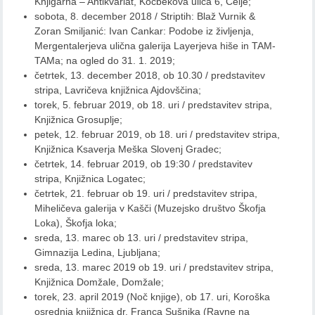
Knjigarna – Antikvariat, Kocbekova ulica 6, Celje;
sobota, 8. december 2018 / Striptih: Blaž Vurnik &
Zoran Smiljanić: Ivan Cankar: Podobe iz življenja,
Mergentalerjeva ulična galerija Layerjeva hiše in TAM-
TAMa; na ogled do 31. 1. 2019;
četrtek, 13. december 2018, ob 10.30 / predstavitev
stripa, Lavričeva knjižnica Ajdovščina;
torek, 5. februar 2019, ob 18. uri / predstavitev stripa,
Knjižnica Grosuplje;
petek, 12. februar 2019, ob 18. uri / predstavitev stripa,
Knjižnica Ksaverja Meška Slovenj Gradec;
četrtek, 14. februar 2019, ob 19:30 / predstavitev
stripa, Knjižnica Logatec;
četrtek, 21. februar ob 19. uri / predstavitev stripa,
Miheličeva galerija v Kašči (Muzejsko društvo Škofja
Loka), Škofja loka;
sreda, 13. marec ob 13. uri / predstavitev stripa,
Gimnazija Ledina, Ljubljana;
sreda, 13. marec 2019 ob 19. uri / predstavitev stripa,
Knjižnica Domžale, Domžale;
torek, 23. april 2019 (Noč knjige), ob 17. uri, Koroška
osrednja knjižnica dr. Franca Sušnika (Ravne na