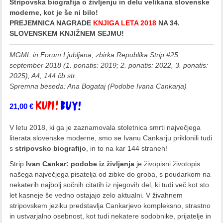
Stripovska biografija o življenju in delu velikana slovenske
moderne, kot je še ni bilo!
PREJEMNICA NAGRADE
KNJIGA LETA 2018
NA 34.
SLOVENSKEM KNJIŽNEM SEJMU!
MGML in Forum Ljubljana, zbirka Republika Strip #25,
september 2018 (1. ponatis: 2019; 2. ponatis: 2022, 3. ponatis:
2025), A4, 144 čb str.
Spremna beseda: Ana Bogataj (Podobe Ivana Cankarja)
21,00
€
Dodaj v košarico
V letu 2018, ki ga je zaznamovala stoletnica smrti največjega
literata slovenske moderne, smo se Ivanu Cankarju priklonili tudi
s
stripovsko biografijo
, in to na kar 144 straneh!
Strip
Ivan Cankar: podobe iz življenja
je živopisni životopis
našega največjega pisatelja od zibke do groba, s poudarkom na
nekaterih najbolj sočnih citatih iz njegovih del, ki tudi več kot sto
let kasneje še vedno ostajajo zelo aktualni. V živahnem
stripovskem jeziku predstavlja Cankarjevo kompleksno, strastno
in ustvarjalno osebnost, kot tudi nekatere sodobnike, prijatelje in