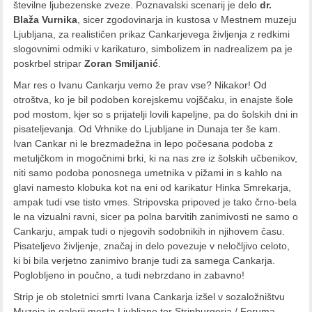
številne ljubezenske zveze. Poznavalski scenarij je delo
dr.
Blaža Vurnika
, sicer zgodovinarja in kustosa v Mestnem muzeju
Ljubljana, za realističen prikaz Cankarjevega življenja z redkimi
slogovnimi odmiki v karikaturo, simbolizem in nadrealizem pa je
poskrbel stripar
Zoran Smiljanić
.
Mar res o Ivanu Cankarju vemo že prav vse? Nikakor! Od
otroštva, ko je bil podoben korejskemu vojščaku, in enajste šole
pod mostom, kjer so s prijatelji lovili kapeljne, pa do šolskih dni in
pisateljevanja. Od Vrhnike do Ljubljane in Dunaja ter še kam.
Ivan Cankar ni le brezmadežna in lepo počesana podoba z
metuljčkom in mogočnimi brki, ki na nas zre iz šolskih učbenikov,
niti samo podoba ponosnega umetnika v pižami in s kahlo na
glavi namesto klobuka kot na eni od karikatur Hinka Smrekarja,
ampak tudi vse tisto vmes. Stripovska pripoved je tako črno-bela
le na vizualni ravni, sicer pa polna barvitih zanimivosti ne samo o
Cankarju, ampak tudi o njegovih sodobnikih in njihovem času.
Pisateljevo življenje, značaj in delo povezuje v neločljivo celoto,
ki bi bila verjetno zanimivo branje tudi za samega Cankarja.
Poglobljeno in poučno, a tudi nebrzdano in zabavno!
Strip je ob stoletnici smrti Ivana Cankarja izšel v sozaložništvu
Muzeja in galerij mesta Ljubljane ter Stripburgerja / Foruma