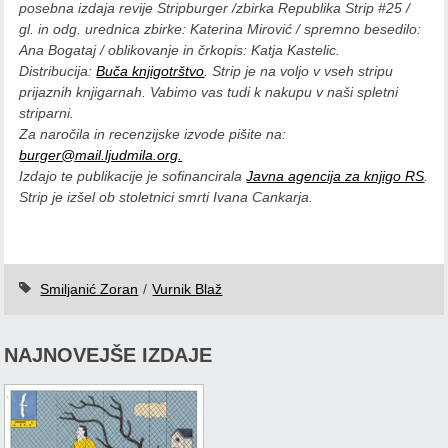
posebna izdaja revije Stripburger /zbirka Republika Strip #25 /
gl. in odg. urednica zbirke: Katerina Mirović / spremno besedilo:
Ana Bogataj / oblikovanje in črkopis: Katja Kastelic.
Distribucija:
Buča knjigotrštvo
. Strip je na voljo v vseh stripu
prijaznih knjigarnah. Vabimo vas tudi k nakupu v naši spletni
striparni.
Za naročila in recenzijske izvode pišite na:
burger@mail.ljudmila.org.
Izdajo te publikacije je sofinancirala
Javna agencija za knjigo RS
.
Strip je izšel ob stoletnici smrti Ivana Cankarja.
Smiljanić Zoran
/
Vurnik Blaž
NAJNOVEJŠE IZDAJE