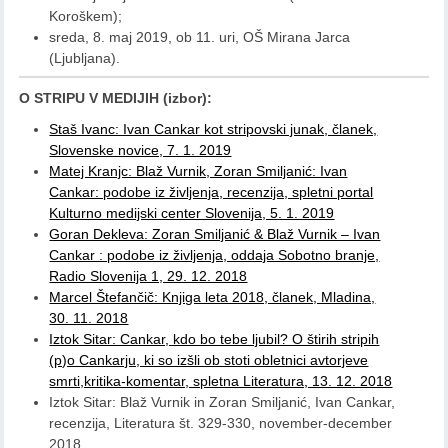
Koroškem);
sreda, 8. maj 2019, ob 11. uri, OŠ Mirana Jarca
(Ljubljana).
O STRIPU V MEDIJIH (izbor):
Staš Ivanc: Ivan Cankar kot stripovski junak, članek,
Slovenske novice, 7. 1. 2019
Matej Kranjc: Blaž Vurnik, Zoran Smiljanić: Ivan
Cankar: podobe iz življenja, recenzija, spletni portal
Kulturno medijski center Slovenija, 5. 1. 2019
Goran Dekleva: Zoran Smiljanić & Blaž Vurnik – Ivan
Cankar : podobe iz življenja, oddaja Sobotno branje,
Radio Slovenija 1, 29. 12. 2018
Marcel Štefančič: Knjiga leta 2018, članek, Mladina,
30. 11. 2018
Iztok Sitar: Cankar, kdo bo tebe ljubil? O štirih stripih
(p)o Cankarju, ki so izšli ob stoti obletnici avtorjeve
smrti,kritika-komentar, spletna Literatura, 13. 12. 2018
Iztok Sitar: Blaž Vurnik in Zoran Smiljanić, Ivan Cankar,
recenzija, Literatura št. 329-330, november-december
2018