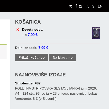
SI
EN
KOŠARICA
×
Deveta soba
7,00
€
1 ×
7,00
€
Delni znesek:
Prikaži košarico
Na blagajno
NAJNOVEJŠE IZDAJE
a
Stripburger #87
POLETNA STRIPOVSKA SESTAVLJANKA! junij 2026,
A4-, 124 str.: 96 revija + 28 priloga, naslovnica: Lukas
Verstraete, 8 € (v Sloveniji).