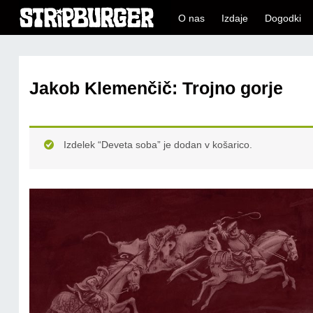
O nas
Izdaje
Dogodki
Jakob Klemenčič: Trojno gorje
Izdelek “Deveta soba” je dodan v košarico.