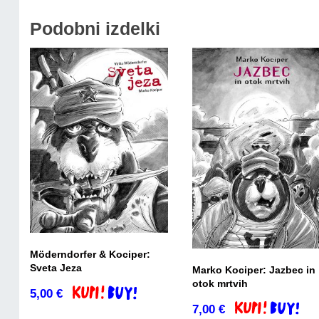
Podobni izdelki
Möderndorfer & Kociper:
Sveta Jeza
Marko Kociper: Jazbec in
otok mrtvih
5,00
€
Dodaj v košarico
7,00
€
Dodaj v košaric