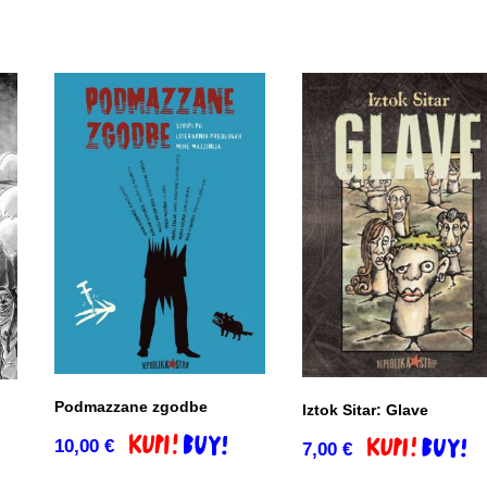
Podmazzane zgodbe
Iztok Sitar: Glave
10,00
€
Dodaj v košarico
7,00
€
Dodaj v košari
o