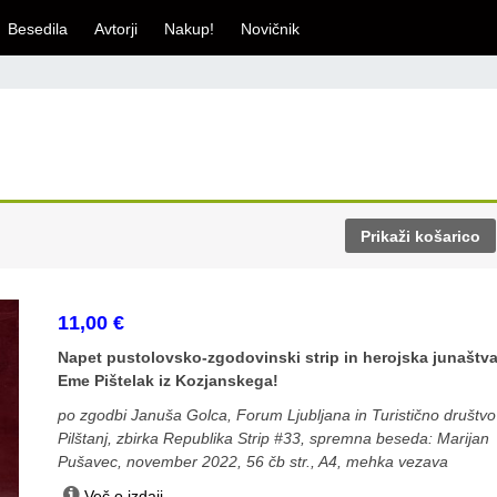
Besedila
Avtorji
Nakup!
Novičnik
Prikaži košarico
11,00
€
Napet pustolovsko-zgodovinski strip in herojska junaštv
Eme Pištelak iz Kozjanskega!
po zgodbi Januša Golca, Forum Ljubljana in Turistično društvo
Pilštanj, zbirka Republika Strip #33, spremna beseda: Marijan
Pušavec, november 2022, 56 čb str., A4, mehka vezava
Več o izdaji