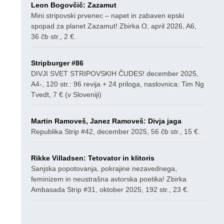
Leon Bogovčič: Zazamut
Mini stripovski prvenec – napet in zabaven epski
spopad za planet Zazamut! Zbirka O, april 2026, A6,
36 čb str., 2 €.
Stripburger #86
DIVJI SVET STRIPOVSKIH ČUDES! december 2025,
A4-, 120 str.: 96 revija + 24 priloga, naslovnica: Tim Ng
Tvedt, 7 € (v Sloveniji)
Martin Ramoveš, Janez Ramoveš: Divja jaga
Republika Strip #42, december 2025, 56 čb str., 15 €.
Rikke Villadsen: Tetovator in klitoris
Sanjska popotovanja, pokrajine nezavednega,
feminizem in neustrašna avtorska poetika! Zbirka
Ambasada Strip #31, oktober 2025, 192 str., 23 €.