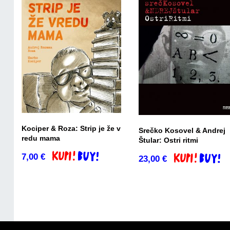
Kociper & Roza: Strip je že v
Srečko Kosovel & Andrej
redu mama
Štular: Ostri ritmi
7,00
€
Dodaj v košarico
23,00
€
Dodaj v košari