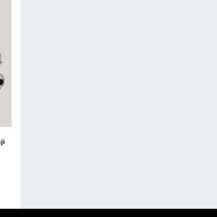
ji
co