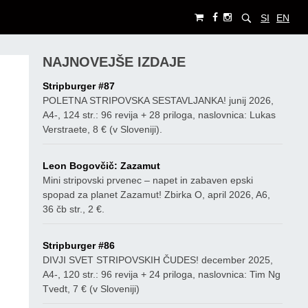
SI
EN
NAJNOVEJŠE IZDAJE
Stripburger #87
POLETNA STRIPOVSKA SESTAVLJANKA! junij 2026,
A4-, 124 str.: 96 revija + 28 priloga, naslovnica: Lukas
Verstraete, 8 € (v Sloveniji).
Leon Bogovčič: Zazamut
Mini stripovski prvenec – napet in zabaven epski
spopad za planet Zazamut! Zbirka O, april 2026, A6,
36 čb str., 2 €.
Stripburger #86
DIVJI SVET STRIPOVSKIH ČUDES! december 2025,
A4-, 120 str.: 96 revija + 24 priloga, naslovnica: Tim Ng
Tvedt, 7 € (v Sloveniji)