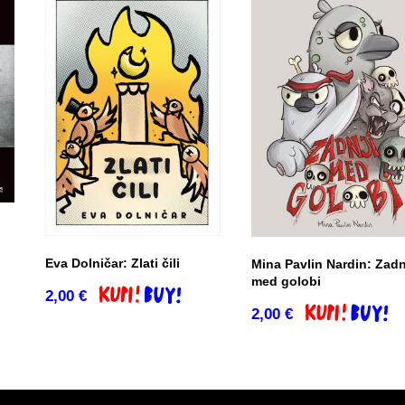
Eva Dolničar: Zlati čili
Mina Pavlin Nardin: Zadn
co
med golobi
2,00
€
Dodaj v košarico
2,00
€
Dodaj v košari