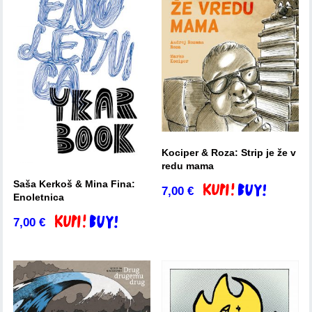
Kociper & Roza: Strip je že v
redu mama
Saša Kerkoš & Mina Fina:
7,00
€
Dodaj v košarico
Enoletnica
7,00
€
Dodaj v košarico