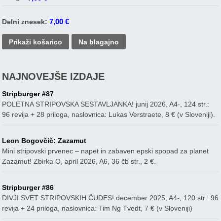
7,00
€
Delni znesek:
Prikaži košarico
Na blagajno
NAJNOVEJŠE IZDAJE
Stripburger #87
POLETNA STRIPOVSKA SESTAVLJANKA! junij 2026, A4-, 124 str.:
96 revija + 28 priloga, naslovnica: Lukas Verstraete, 8 € (v Sloveniji).
Leon Bogovčič: Zazamut
Mini stripovski prvenec – napet in zabaven epski spopad za planet
Zazamut! Zbirka O, april 2026, A6, 36 čb str., 2 €.
Stripburger #86
DIVJI SVET STRIPOVSKIH ČUDES! december 2025, A4-, 120 str.: 96
revija + 24 priloga, naslovnica: Tim Ng Tvedt, 7 € (v Sloveniji)