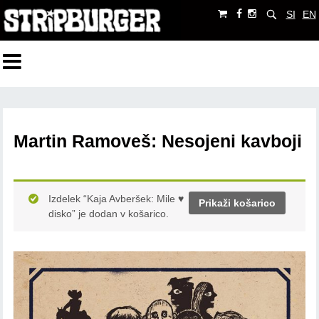
SI
EN
Martin Ramoveš: Nesojeni kavboji
Izdelek “Kaja Avberšek: Mile ♥
Prikaži košarico
disko” je dodan v košarico.