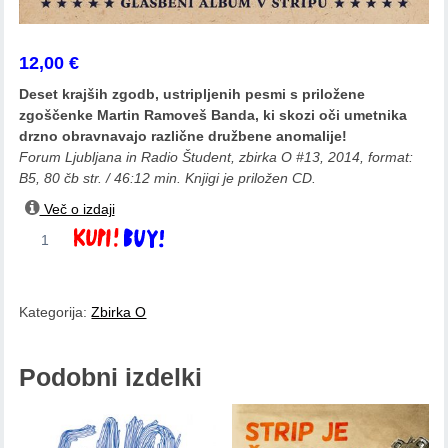
12,00
€
Deset krajših zgodb, ustripljenih pesmi s priložene
zgoščenke Martin Ramoveš Banda, ki skozi oči umetnika
drzno obravnavajo različne družbene anomalije!
Forum Ljubljana in Radio Študent, zbirka O #13, 2014, format:
B5, 80 čb str. / 46:12 min. Knjigi je priložen CD.
Več o izdaji
Martin
Dodaj v košarico
Ramoveš:
Nesojeni
kavboji
Kategorija:
Zbirka O
količina
Podobni izdelki