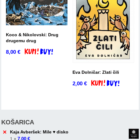
Koco & Nikolovski: Drug
drugemu drug
8,00
€
Dodaj v košarico
Eva Dolničar: Zlati čili
2,00
€
Dodaj v košarico
KOŠARICA
×
Kaja Avberšek: Mile ♥ disko
7,00
€
1 ×