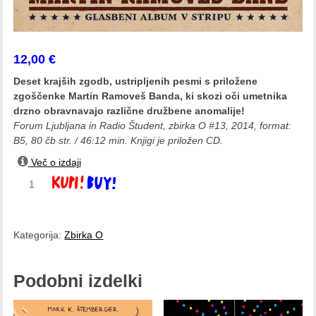
12,00
€
Deset krajših zgodb, ustripljenih pesmi s priložene
zgoščenke Martin Ramoveš Banda, ki skozi oči umetnika
drzno obravnavajo različne družbene anomalije!
Forum Ljubljana in Radio Študent, zbirka O #13, 2014, format:
B5, 80 čb str. / 46:12 min. Knjigi je priložen CD.
Več o izdaji
Martin
Dodaj v košarico
Ramoveš:
Nesojeni
kavboji
Kategorija:
Zbirka O
količina
Podobni izdelki