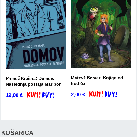
Matevž Bervar: Knjiga od
Primož Krašna: Domov.
hudiča
Naslednja postaja Maribor
2,00
€
19,00
€
Dodaj v košarico
Dodaj v košarico
KOŠARICA