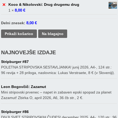
×
Koco & Nikolovski: Drug drugemu drug
8,00
€
1 ×
8,00
€
Delni znesek:
Prikaži košarico
Na blagajno
NAJNOVEJŠE IZDAJE
Stripburger #87
POLETNA STRIPOVSKA SESTAVLJANKA! junij 2026, A4-, 124 str.:
96 revija + 28 priloga, naslovnica: Lukas Verstraete, 8 € (v Sloveniji).
Leon Bogovčič: Zazamut
Mini stripovski prvenec – napet in zabaven epski spopad za planet
Zazamut! Zbirka O, april 2026, A6, 36 čb str., 2 €.
Stripburger #86
DIVJI SVET STRIPOVSKIH ČUDES! december 2025, A4-, 120 str.: 96