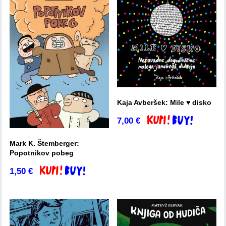
Kaja Avberšek: Mile ♥ disko
7,00
€
Dodaj v košarico
Mark K. Štemberger:
Popotnikov pobeg
1,50
€
Dodaj v košarico