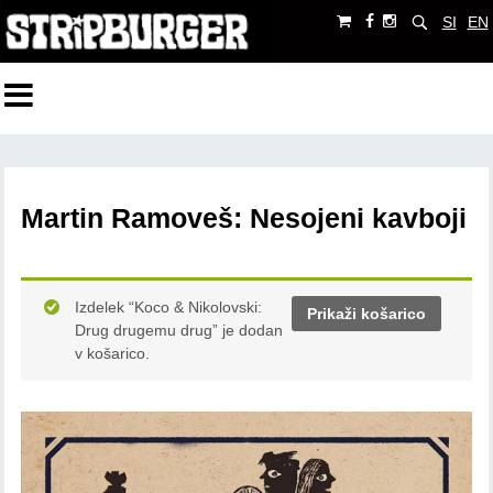
SI
EN
Martin Ramoveš: Nesojeni kavboji
Izdelek “Koco & Nikolovski:
Prikaži košarico
Drug drugemu drug” je dodan
v košarico.