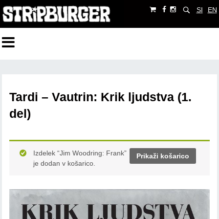
SI
EN
Tardi – Vautrin: Krik ljudstva (1.
del)
Izdelek “Jim Woodring: Frank”
Prikaži košarico
je dodan v košarico.