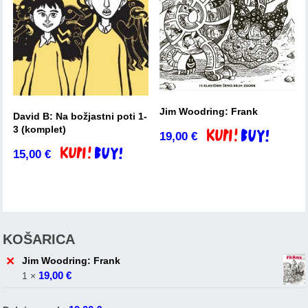
Jim Woodring: Frank
David B: Na božjastni poti 1-
3 (komplet)
19,00
€
Dodaj v košarico
15,00
€
Dodaj v košarico
KOŠARICA
×
Jim Woodring: Frank
19,00
€
1 ×