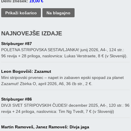
19,00
€
Delni znesek:
Prikaži košarico
Na blagajno
NAJNOVEJŠE IZDAJE
Stripburger #87
POLETNA STRIPOVSKA SESTAVLJANKA! junij 2026, A4-, 124 str.:
96 revija + 28 priloga, naslovnica: Lukas Verstraete, 8 € (v Sloveniji).
Leon Bogovčič: Zazamut
Mini stripovski prvenec – napet in zabaven epski spopad za planet
Zazamut! Zbirka O, april 2026, A6, 36 čb str., 2 €.
Stripburger #86
DIVJI SVET STRIPOVSKIH ČUDES! december 2025, A4-, 120 str.: 96
revija + 24 priloga, naslovnica: Tim Ng Tvedt, 7 € (v Sloveniji)
Martin Ramoveš, Janez Ramoveš: Divja jaga