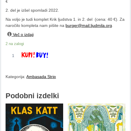
€
2. del je izšel spomladi 2022.
Na voljo je tudi komplet Krik ljudstva 1. in 2. del (cena: 40 €). Za
naročilo kompleta nam pišite na
burger@mail.ljudmila.org
.
Več o izdaji
2 na zalogi
Tardi
Dodaj v košarico
–
Vautrin:
Krik
Kategorija:
Ambasada Strip
ljudstva
(1.
del)
Podobni izdelki
količina