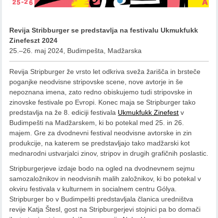
Revija Stribburger se predstavlja na festivalu Ukmukfukk
Zinefeszt 2024
25.–26. maj 2024, Budimpešta, Madžarska
Revija Stripburger že vrsto let odkriva sveža žarišča in brsteče
poganjke neodvisne stripovske scene, nove avtorje in še
nepoznana imena, zato redno obiskujemo tudi stripovske in
zinovske festivale po Evropi. Konec maja se Stripburger tako
predstavlja na že 8. ediciji festivala
Ukmukfukk Zinefest
v
Budimpešti na Madžarskem, ki bo potekal med 25. in 26.
majem. Gre za dvodnevni festival neodvisne avtorske in zin
produkcije, na katerem se predstavljajo tako madžarski kot
mednarodni ustvarjalci zinov, stripov in drugih grafičnih poslastic.
Stripburgerjeve izdaje bodo na ogled na dvodnevnem sejmu
samozaložnikov in neodvisnih malih založnikov, ki bo potekal v
okviru festivala v kulturnem in socialnem centru Gólya.
Stripburger bo v Budimpešti predstavljala članica uredništva
revije Katja Štesl, gost na Stripburgerjevi stojnici pa bo domači