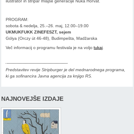
ilustrator in stripar mlajše generacije Nuka Horvat.
PROGRAM:
sobota & nedelja, 25.–26. maj, 12.00–19.00
UKMUKFUKK ZINEFESZT, sejem
Gólya (Orczy út 46-48), Budimpešta, Madžarska
Več informacij o programu festivala je na voljo
tukaj
.
Predstavitev revije Stripburger je del mednarodnega programa,
ki ga sofinancira Javna agencija za knjigo RS.
NAJNOVEJŠE IZDAJE