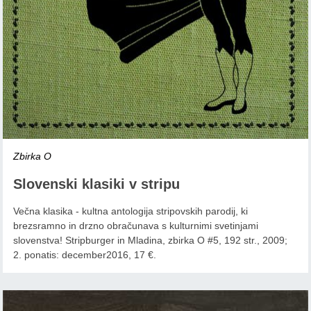
Zbirka O
Slovenski klasiki v stripu
Večna klasika - kultna antologija stripovskih parodij, ki
brezsramno in drzno obračunava s kulturnimi svetinjami
slovenstva! Stripburger in Mladina, zbirka O #5, 192 str., 2009;
2. ponatis: december2016, 17 €.