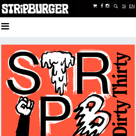
SI
EN