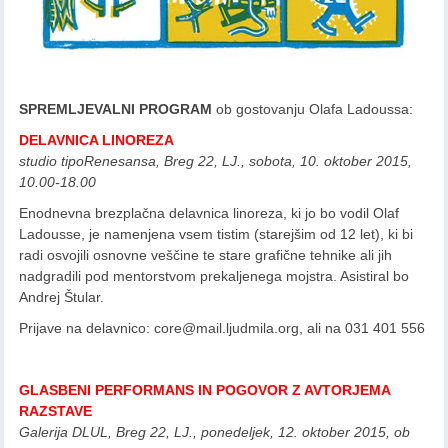
SPREMLJEVALNI PROGRAM
ob gostovanju Olafa Ladoussa:
DELAVNICA LINOREZA
studio tipoRenesansa, Breg 22, LJ., sobota, 10. oktober 2015,
10.00-18.00
Enodnevna brezplačna delavnica linoreza, ki jo bo vodil Olaf
Ladousse, je namenjena vsem tistim (starejšim od 12 let), ki bi
radi osvojili osnovne veščine te stare grafične tehnike ali jih
nadgradili pod mentorstvom prekaljenega mojstra. Asistiral bo
Andrej Štular.
Prijave na delavnico: core@mail.ljudmila.org, ali na 031 401 556
GLASBENI PERFORMANS IN POGOVOR Z AVTORJEMA
RAZSTAVE
Galerija DLUL, Breg 22, LJ., ponedeljek, 12. oktober 2015, ob