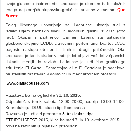
svoje glasbene instrumente. Ladousse je obenem tudi založnik
enega najstarejših stripovsko-grafičnih fanzinov z imenom
Que
Suerte
.
Poleg likovnega ustvarjanja se Ladousse ukvarja tudi z
izdelovanjem neonskih svetil in avtorskih glasbil iz igrač (
doo
rag
). Skupaj s partnerico Carmen Espina sta ustanovila
glasbeno skupino
LCDD
; z zvočnimi performansi kvartet LCDD
pogosto nastopa ob nemih filmih in drugih priložnostih. Olaf
Ladousse je kot ilustrator v zadnjih let objavil več del v španskih
tiskanih medijih in revijah. Ladousse je tudi član grafičnega
združenja
El Cartel
. Samostojno ali z El Cartelom je sodeloval
na številnih razstavah v domovini in mednarodnem prostoru.
www.olafladousse.com
Razstava bo na ogled do 31. 10. 2015.
Odpiralni čas: torek ̶ sobota: 12.00 ̶ 20.00, nedelja: 10.00 ̶ 14.00
Koprodukcija: DLUL, studio tipoRenesansa.
Razstava je tudi del programa
3. festivala stripa
STRIPOLISFEST
2015, ki se bo med 7. in 10. oktobrom 2015
odvil na različnih ljubljanskih prizoriščih.