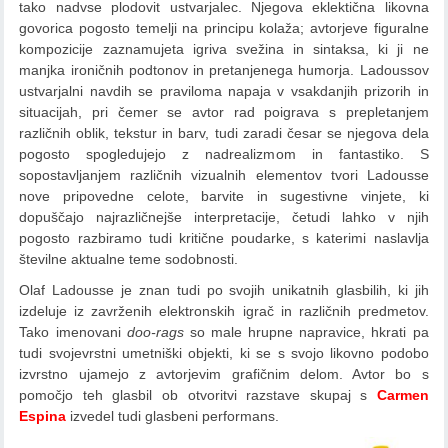
tako nadvse plodovit ustvarjalec. Njegova eklektična likovna
govorica pogosto temelji na principu kolaža; avtorjeve figuralne
kompozicije zaznamujeta igriva svežina in sintaksa, ki ji ne
manjka ironičnih podtonov in pretanjenega humorja. Ladoussov
ustvarjalni navdih se praviloma napaja v vsakdanjih prizorih in
situacijah, pri čemer se avtor rad poigrava s prepletanjem
različnih oblik, tekstur in barv, tudi zaradi česar se njegova dela
pogosto spogledujejo z nadrealizmom in fantastiko. S
sopostavljanjem različnih vizualnih elementov tvori Ladousse
nove pripovedne celote, barvite in sugestivne vinjete, ki
dopuščajo najrazličnejše interpretacije, četudi lahko v njih
pogosto razbiramo tudi kritične poudarke, s katerimi naslavlja
številne aktualne teme sodobnosti.
Olaf Ladousse je znan tudi po svojih unikatnih glasbilih, ki jih
izdeluje iz zavrženih elektronskih igrač in različnih predmetov.
Tako imenovani
doo-rags
so male hrupne napravice, hkrati pa
tudi svojevrstni umetniški objekti, ki se s svojo likovno podobo
izvrstno ujamejo z avtorjevim grafičnim delom. Avtor bo s
pomočjo teh glasbil ob otvoritvi razstave skupaj s
Carmen
Espina
izvedel tudi glasbeni performans.