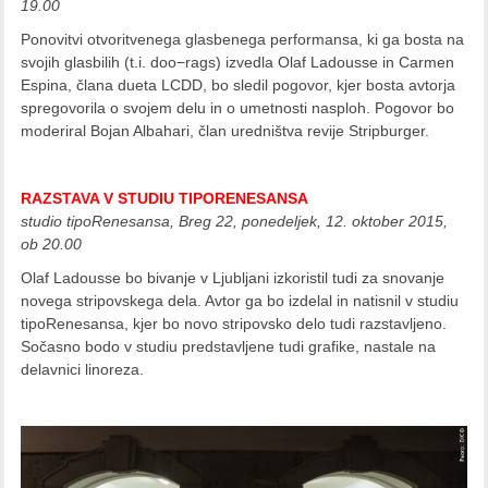
19.00
Ponovitvi otvoritvenega glasbenega performansa, ki ga bosta na
svojih glasbilih (t.i. doo−rags) izvedla Olaf Ladousse in Carmen
Espina, člana dueta LCDD, bo sledil pogovor, kjer bosta avtorja
spregovorila o svojem delu in o umetnosti nasploh. Pogovor bo
moderiral Bojan Albahari, član uredništva revije Stripburger.
RAZSTAVA V STUDIU TIPORENESANSA
studio tipoRenesansa, Breg 22, ponedeljek, 12. oktober 2015,
ob 20.00
Olaf Ladousse bo bivanje v Ljubljani izkoristil tudi za snovanje
novega stripovskega dela. Avtor ga bo izdelal in natisnil v studiu
tipoRenesansa, kjer bo novo stripovsko delo tudi razstavljeno.
Sočasno bodo v studiu predstavljene tudi grafike, nastale na
delavnici linoreza.