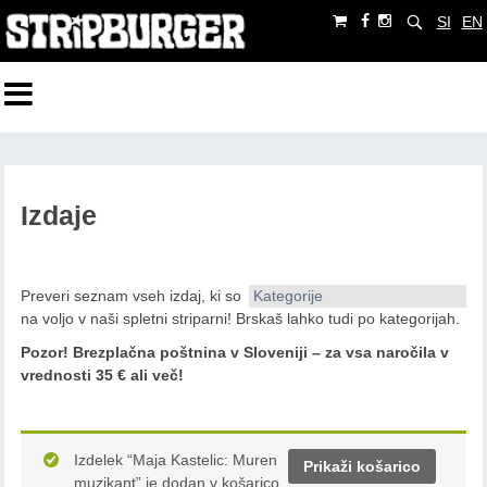
SI
EN
Izdaje
Preveri seznam vseh izdaj, ki so
Kategorije
na voljo v naši spletni striparni! Brskaš lahko tudi po kategorijah.
Pozor!
Brezplačna poštnina v Sloveniji – za vsa naročila v
vrednosti 35 € ali več!
Izdelek “Maja Kastelic: Muren
Prikaži košarico
muzikant” je dodan v košarico.