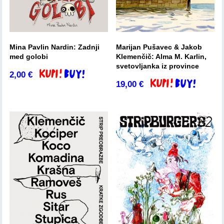
Mina Pavlin Nardin: Zadnji
Marijan Pušavec & Jakob
med golobi
Klemenčič: Alma M. Karlin,
svetovljanka iz province
2,00
€
Dodaj v košarico
19,00
€
Dodaj v košarico