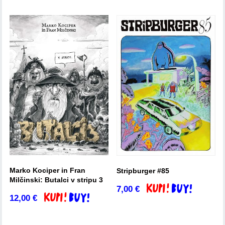
Marko Kociper in Fran
Stripburger #85
Milčinski: Butalci v stripu 3
7,00
€
Dodaj v košarico
12,00
€
Dodaj v košarico