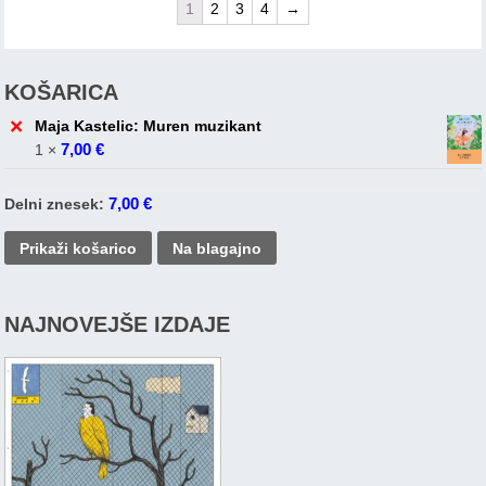
1
2
3
4
→
KOŠARICA
×
Maja Kastelic: Muren muzikant
7,00
€
1 ×
7,00
€
Delni znesek:
Prikaži košarico
Na blagajno
NAJNOVEJŠE IZDAJE