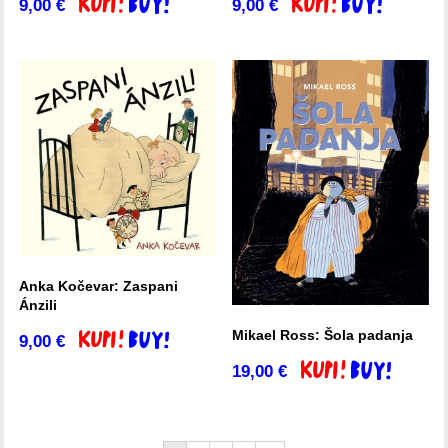
9,00
€
9,00
€
Dodaj v košarico
Dodaj v košarico
Anka Kočevar: Zaspani
Ánzili
Mikael Ross: Šola padanja
9,00
€
Dodaj v košarico
19,00
€
Dodaj v košarico