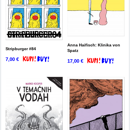
Anna Haifisch: Klinika von
Stripburger #84
Spatz
7,00
€
Dodaj v košarico
17,00
€
Dodaj v košarico