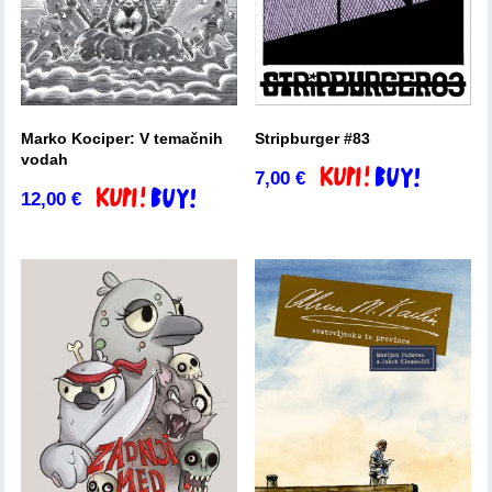
Marko Kociper: V temačnih
Stripburger #83
vodah
7,00
€
Dodaj v košarico
12,00
€
Dodaj v košarico