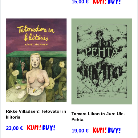
15,00
€
Dodaj v košarico
Rikke Villadsen: Tetovator in
Tamara Likon in Jure Ule:
klitoris
Pehta
23,00
€
Dodaj v košarico
19,00
€
Dodaj v košarico