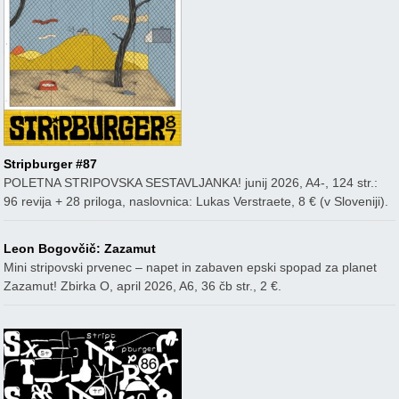
Stripburger #87
POLETNA STRIPOVSKA SESTAVLJANKA! junij 2026, A4-, 124 str.:
96 revija + 28 priloga, naslovnica: Lukas Verstraete, 8 € (v Sloveniji).
Leon Bogovčič: Zazamut
Mini stripovski prvenec – napet in zabaven epski spopad za planet
Zazamut! Zbirka O, april 2026, A6, 36 čb str., 2 €.