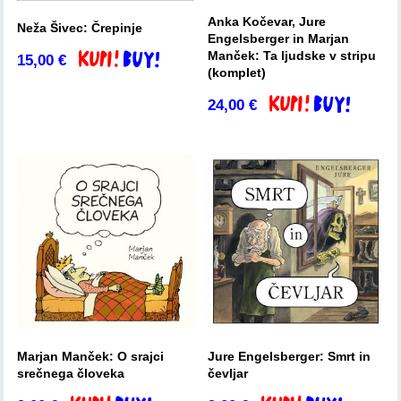
Anka Kočevar, Jure
Neža Šivec: Črepinje
Engelsberger in Marjan
Manček: Ta ljudske v stripu
15,00
€
Dodaj v košarico
(komplet)
24,00
€
Dodaj v košarico
Marjan Manček: O srajci
Jure Engelsberger: Smrt in
srečnega človeka
čevljar