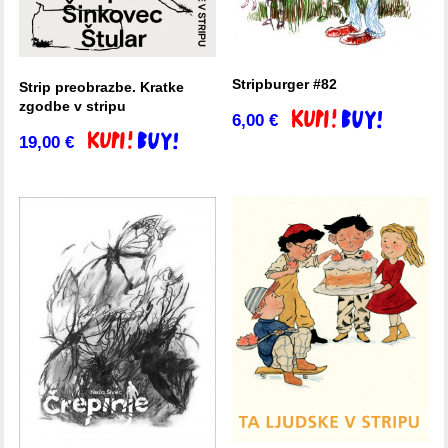
Stripburger #82
Strip preobrazbe. Kratke
zgodbe v stripu
6,00
€
Dodaj v košarico
19,00
€
Dodaj v košarico