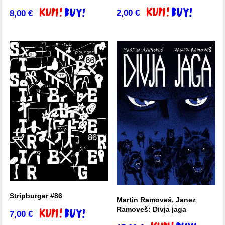
2,00
€
8,00
€
Dodaj v košarico
Dodaj v košarico
Stripburger #86
Martin Ramoveš, Janez
Ramoveš: Divja jaga
7,00
€
Dodaj v košarico