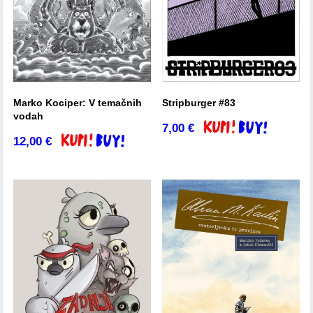
Marko Kociper: V temačnih
Stripburger #83
vodah
7,00
€
Dodaj v košarico
12,00
€
Dodaj v košarico