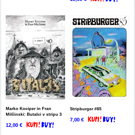
Marko Kociper in Fran
Stripburger #85
Milčinski: Butalci v stripu 3
7,00
€
Dodaj v košarico
12,00
€
Dodaj v košarico