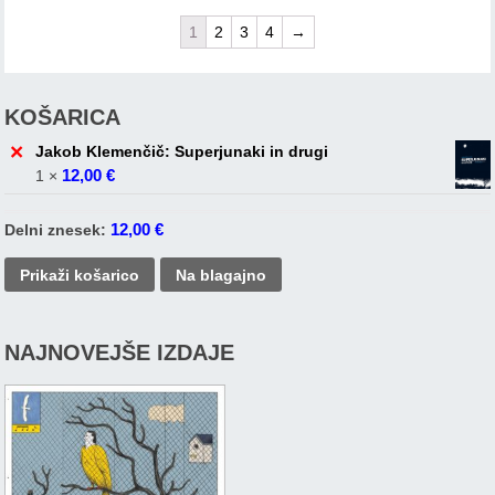
1
2
3
4
→
KOŠARICA
×
Jakob Klemenčič: Superjunaki in drugi
12,00
€
1 ×
12,00
€
Delni znesek:
Prikaži košarico
Na blagajno
NAJNOVEJŠE IZDAJE