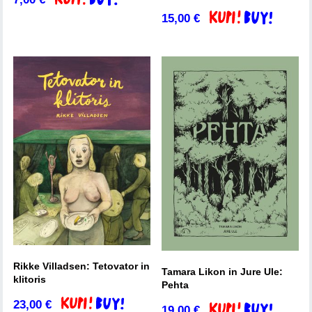
Dodaj v košarico
15,00
€
Dodaj v košarico
Rikke Villadsen: Tetovator in
Tamara Likon in Jure Ule:
klitoris
Pehta
23,00
€
Dodaj v košarico
19,00
€
Dodaj v košarico