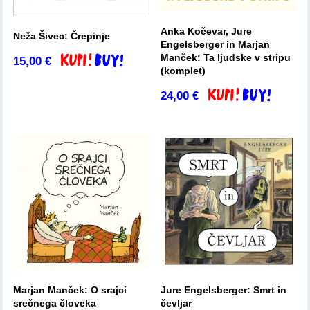
Anka Kočevar, Jure
Neža Šivec: Črepinje
Engelsberger in Marjan
Manček: Ta ljudske v stripu
15,00
€
Dodaj v košarico
(komplet)
24,00
€
Dodaj v košarico
Marjan Manček: O srajci
Jure Engelsberger: Smrt in
srečnega človeka
čevljar