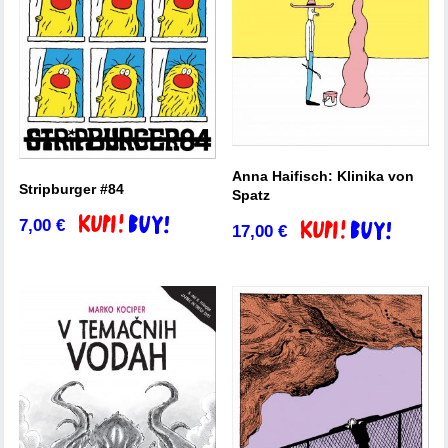
Anna Haifisch: Klinika von
Stripburger #84
Spatz
7,00
€
Dodaj v košarico
17,00
€
Dodaj v košarico