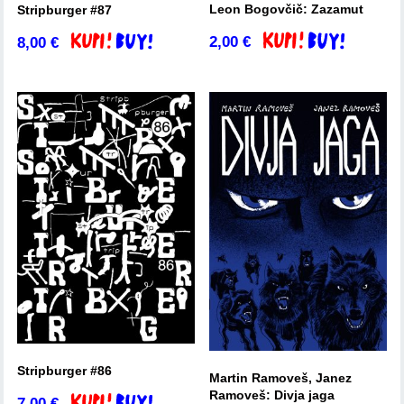
Leon Bogovčič: Zazamut
Stripburger #87
2,00
€
8,00
€
Dodaj v košarico
Dodaj v košarico
Stripburger #86
Martin Ramoveš, Janez
Ramoveš: Divja jaga
7,00
€