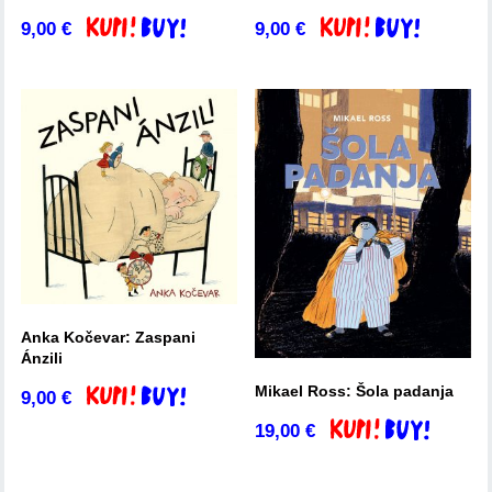
9,00
€
9,00
€
Dodaj v košarico
Dodaj v košarico
Anka Kočevar: Zaspani
Ánzili
Mikael Ross: Šola padanja
9,00
€
Dodaj v košarico
19,00
€
Dodaj v košarico