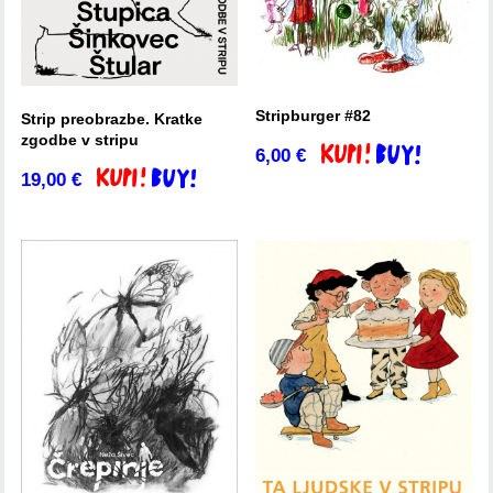
Stripburger #82
Strip preobrazbe. Kratke
zgodbe v stripu
6,00
€
Dodaj v košarico
19,00
€
Dodaj v košarico