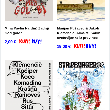
Mina Pavlin Nardin: Zadnji
Marijan Pušavec & Jakob
med golobi
Klemenčič: Alma M. Karlin,
svetovljanka iz province
2,00
€
Dodaj v košarico
19,00
€
Dodaj v košarico