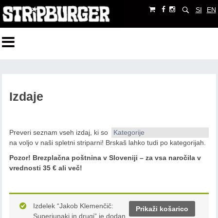
SI
EN
Izdaje
Preveri seznam vseh izdaj, ki so
Kategorije
na voljo v naši spletni striparni! Brskaš lahko tudi po kategorijah.
Pozor!
Brezplačna poštnina v Sloveniji – za vsa naročila v
vrednosti 35 € ali več!
Izdelek “Jakob Klemenčič:
Prikaži košarico
Superjunaki in drugi” je dodan