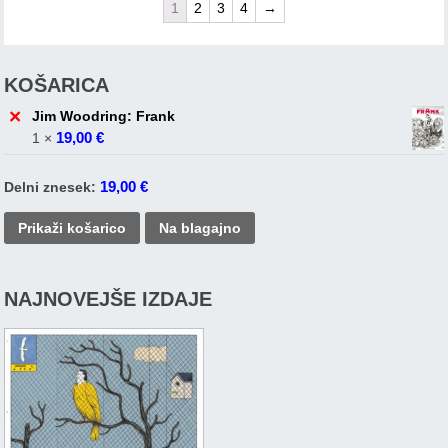
1
2
3
4
→
KOŠARICA
×
Jim Woodring: Frank
19,00
€
1 ×
19,00
€
Delni znesek:
Prikaži košarico
Na blagajno
NAJNOVEJŠE IZDAJE