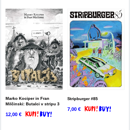
Marko Kociper in Fran
Stripburger #85
Milčinski: Butalci v stripu 3
7,00
€
Dodaj v košarico
12,00
€
Dodaj v košarico