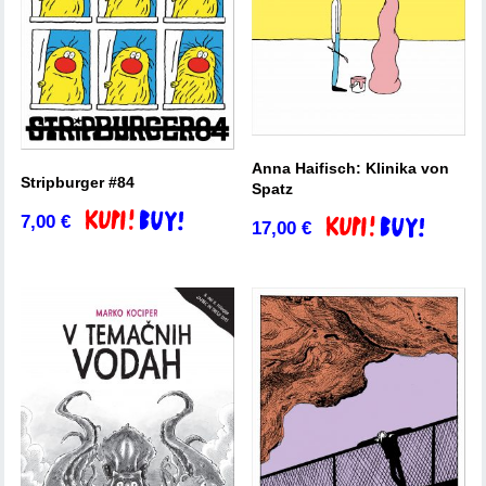
Anna Haifisch: Klinika von
Stripburger #84
Spatz
7,00
€
Dodaj v košarico
17,00
€
Dodaj v košarico