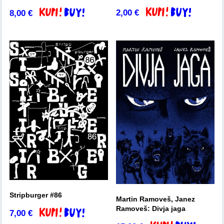
2,00
€
8,00
€
Dodaj v košarico
Dodaj v košarico
Stripburger #86
Martin Ramoveš, Janez
Ramoveš: Divja jaga
7,00
€
Dodaj v košarico