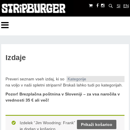
SI
EN
Izdaje
Preveri seznam vseh izdaj, ki so
Kategorije
na voljo v naši spletni striparni! Brskaš lahko tudi po kategorijah.
Pozor!
Brezplačna poštnina v Sloveniji – za vsa naročila v
vrednosti 35 € ali več!
Izdelek “Jim Woodring: Frank”
Prikaži košarico
je dodan v košarico.