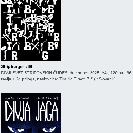
Stripburger #86
DIVJI SVET STRIPOVSKIH ČUDES! december 2025, A4-, 120 str.: 96
revija + 24 priloga, naslovnica: Tim Ng Tvedt, 7 € (v Sloveniji)