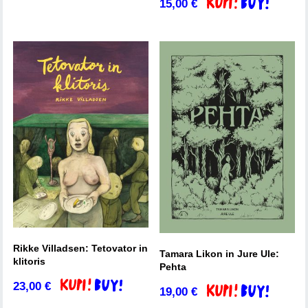
15,00
€
Dodaj v košarico
Rikke Villadsen: Tetovator in
Tamara Likon in Jure Ule:
klitoris
Pehta
23,00
€
Dodaj v košarico
19,00
€
Dodaj v košarico