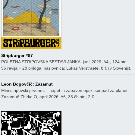
Stripburger #87
POLETNA STRIPOVSKA SESTAVLJANKA! junij 2026, A4-, 124 str.:
96 revija + 28 priloga, naslovnica: Lukas Verstraete, 8 € (v Sloveniji).
Leon Bogovčič: Zazamut
Mini stripovski prvenec – napet in zabaven epski spopad za planet
Zazamut! Zbirka O, april 2026, A6, 36 čb str., 2 €.