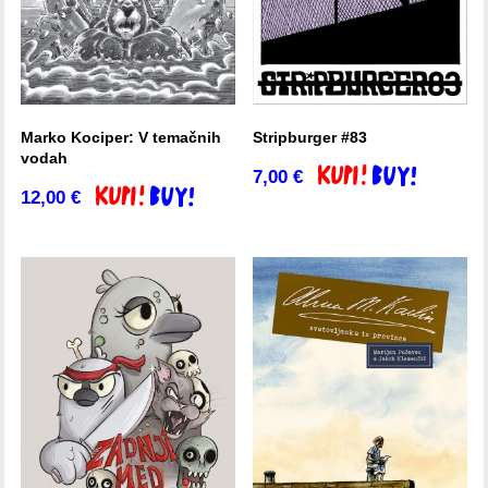
Marko Kociper: V temačnih
Stripburger #83
vodah
7,00
€
Dodaj v košarico
12,00
€
Dodaj v košarico