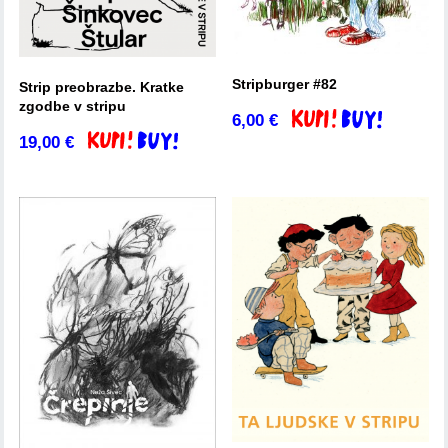
Stripburger #82
Strip preobrazbe. Kratke
zgodbe v stripu
6,00
€
Dodaj v košarico
19,00
€
Dodaj v košarico