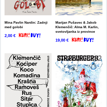
Mina Pavlin Nardin: Zadnji
Marijan Pušavec & Jakob
med golobi
Klemenčič: Alma M. Karlin,
svetovljanka iz province
2,00
€
Dodaj v košarico
19,00
€
Dodaj v košarico