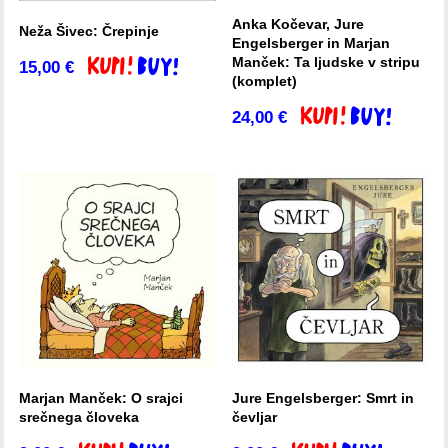
Anka Kočevar, Jure
Neža Šivec: Črepinje
Engelsberger in Marjan
Manček: Ta ljudske v stripu
15,00
€
Dodaj v košarico
(komplet)
24,00
€
Dodaj v košarico
Marjan Manček: O srajci
Jure Engelsberger: Smrt in
srečnega človeka
čevljar