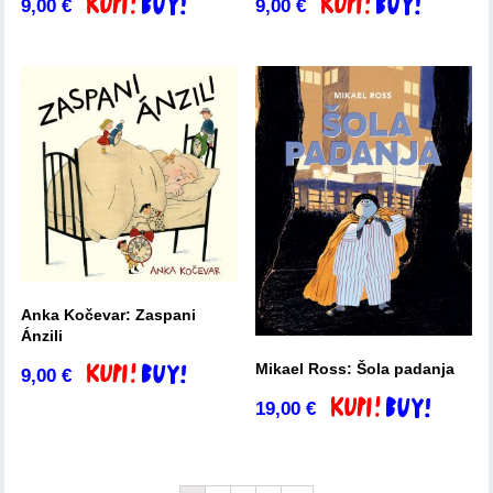
9,00
€
9,00
€
Dodaj v košarico
Dodaj v košarico
Anka Kočevar: Zaspani
Ánzili
Mikael Ross: Šola padanja
9,00
€
Dodaj v košarico
19,00
€
Dodaj v košarico