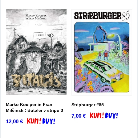
Marko Kociper in Fran
Stripburger #85
Milčinski: Butalci v stripu 3
7,00
€
Dodaj v košarico
12,00
€
Dodaj v košarico