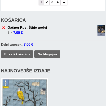
1
2
3
4
→
KOŠARICA
×
Gašper Rus: Štirje godci
7,00
€
1 ×
7,00
€
Delni znesek:
Prikaži košarico
Na blagajno
NAJNOVEJŠE IZDAJE