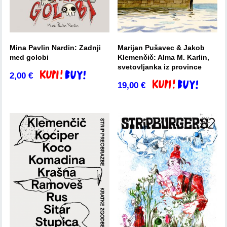
Mina Pavlin Nardin: Zadnji
Marijan Pušavec & Jakob
med golobi
Klemenčič: Alma M. Karlin,
svetovljanka iz province
2,00
€
Dodaj v košarico
19,00
€
Dodaj v košarico