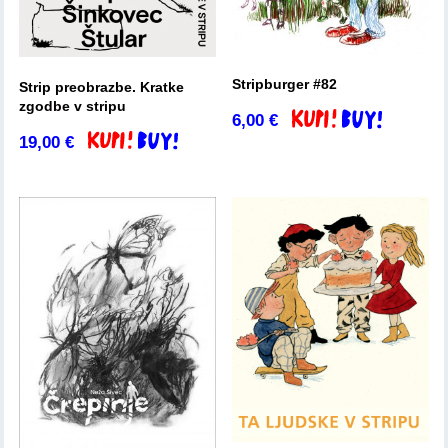
Stripburger #82
Strip preobrazbe. Kratke
zgodbe v stripu
6,00
€
Dodaj v košarico
19,00
€
Dodaj v košarico