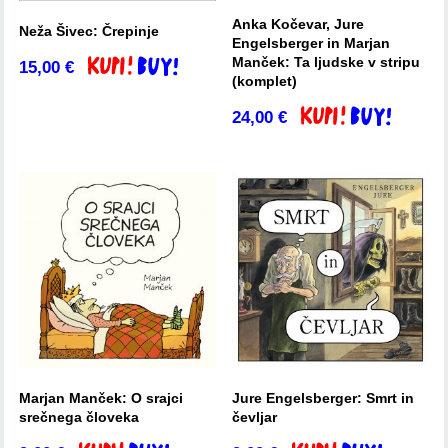
Anka Kočevar, Jure
Neža Šivec: Črepinje
Engelsberger in Marjan
Manček: Ta ljudske v stripu
15,00
€
Dodaj v košarico
(komplet)
24,00
€
Dodaj v košarico
Marjan Manček: O srajci
Jure Engelsberger: Smrt in
srečnega človeka
čevljar