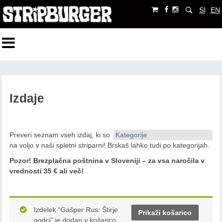
SI
EN
Izdaje
Preveri seznam vseh izdaj, ki so
Kategorije
na voljo v naši spletni striparni! Brskaš lahko tudi po kategorijah.
Pozor!
Brezplačna poštnina v Sloveniji – za vsa naročila v
vrednosti 35 € ali več!
Izdelek “Gašper Rus: Štirje
Prikaži košarico
godci” je dodan v košarico.