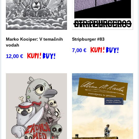
Marko Kociper: V temačnih
Stripburger #83
vodah
7,00
€
Dodaj v košarico
12,00
€
Dodaj v košarico