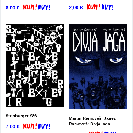
2,00
€
8,00
€
Dodaj v košarico
Dodaj v košarico
Stripburger #86
Martin Ramoveš, Janez
Ramoveš: Divja jaga
7,00
€
Dodaj v košarico