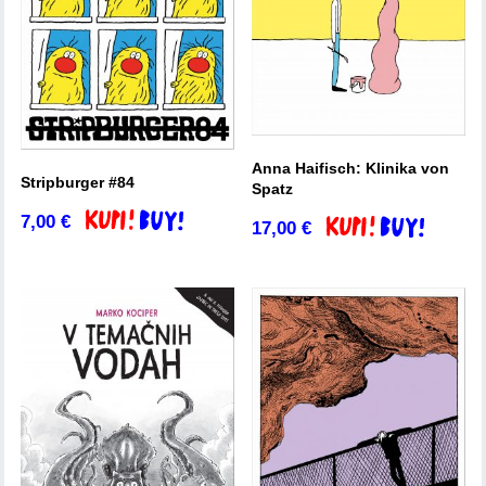
Anna Haifisch: Klinika von
Stripburger #84
Spatz
7,00
€
Dodaj v košarico
17,00
€
Dodaj v košarico