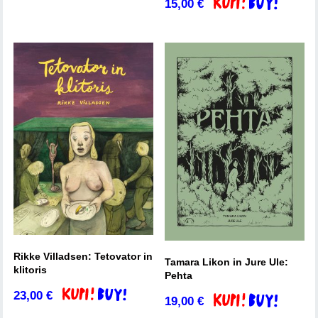
15,00
€
Dodaj v košarico
Rikke Villadsen: Tetovator in
Tamara Likon in Jure Ule:
klitoris
Pehta
23,00
€
Dodaj v košarico
19,00
€
Dodaj v košarico