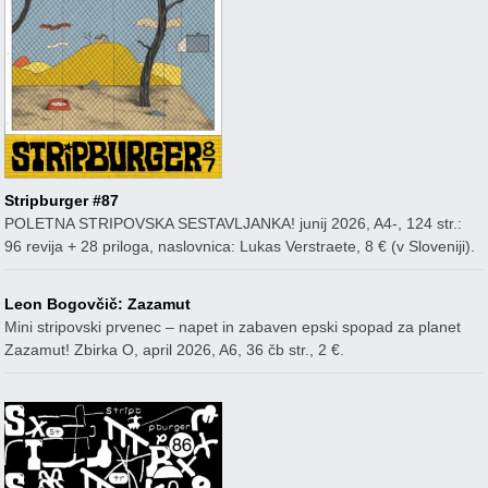
Stripburger #87
POLETNA STRIPOVSKA SESTAVLJANKA! junij 2026, A4-, 124 str.:
96 revija + 28 priloga, naslovnica: Lukas Verstraete, 8 € (v Sloveniji).
Leon Bogovčič: Zazamut
Mini stripovski prvenec – napet in zabaven epski spopad za planet
Zazamut! Zbirka O, april 2026, A6, 36 čb str., 2 €.