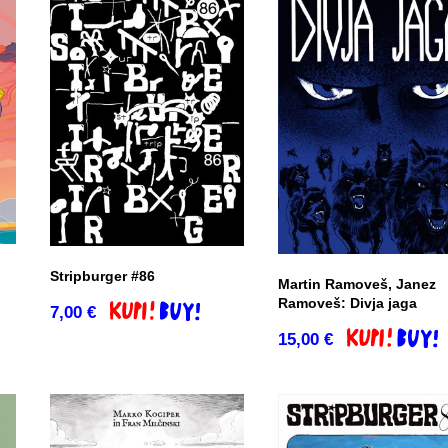
Stripburger #86
Martin Ramoveš, Janez
Ramoveš: Divja jaga
7,00
€
o
Dodaj v košarico
15,00
€
Dodaj v košar