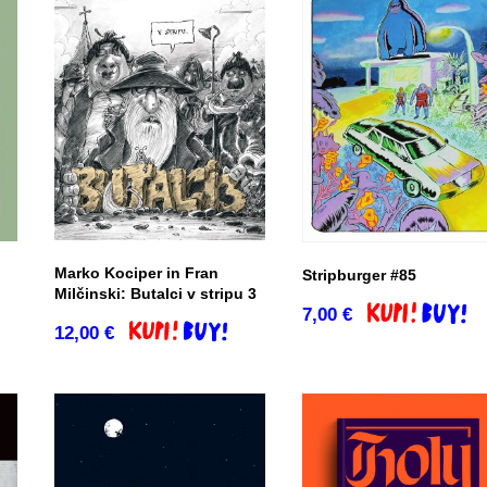
Marko Kociper in Fran
Stripburger #85
Milčinski: Butalci v stripu 3
7,00
€
Dodaj v košari
12,00
€
Dodaj v košarico
co