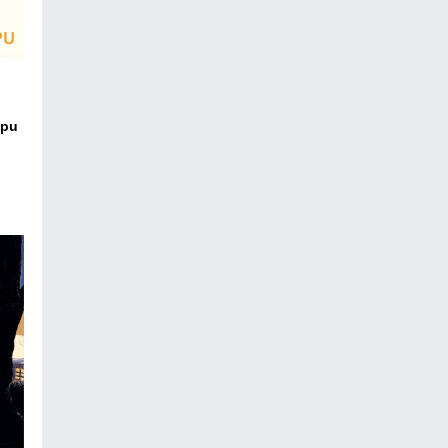
ipu
ico