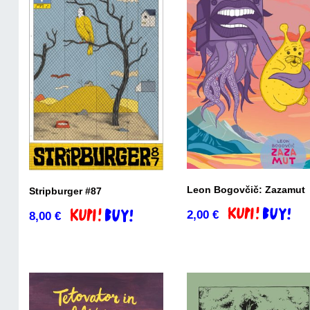
Leon Bogovčič: Zazamut
Stripburger #87
2,00
€
8,00
€
Dodaj v košaric
Dodaj v košarico