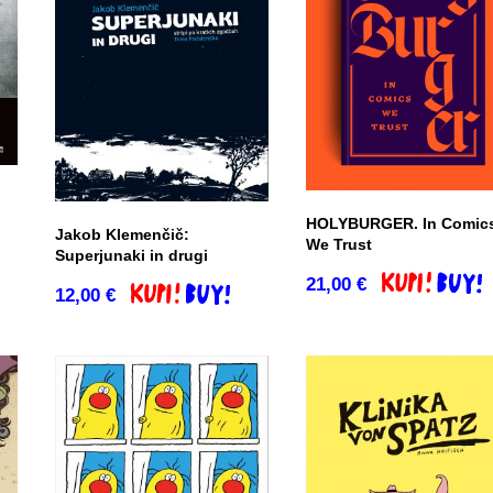
HOLYBURGER. In Comic
Jakob Klemenčič:
We Trust
Superjunaki in drugi
co
21,00
€
Dodaj v košar
12,00
€
Dodaj v košarico