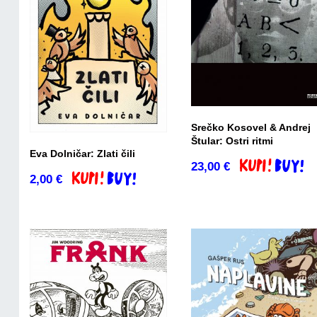
Srečko Kosovel & Andrej
Štular: Ostri ritmi
Eva Dolničar: Zlati čili
23,00
€
Dodaj v košari
2,00
€
Dodaj v košarico