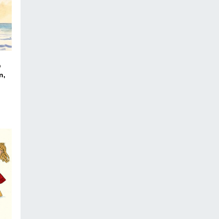
b
n,
ico