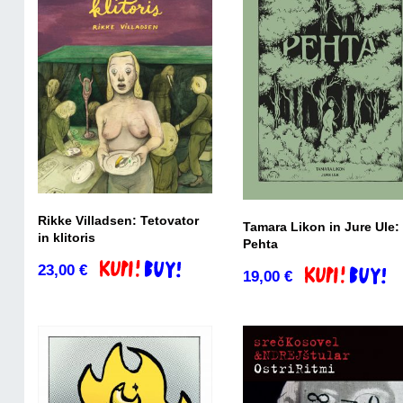
Rikke Villadsen: Tetovator
Tamara Likon in Jure Ule:
in klitoris
Pehta
23,00
€
Dodaj v košarico
19,00
€
Dodaj v košari