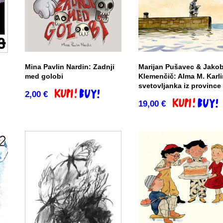
Mina Pavlin Nardin: Zadnji
Marijan Pušavec & Jako
med golobi
Klemenčič: Alma M. Karli
svetovljanka iz province
o
2,00
€
Dodaj v košarico
19,00
€
Dodaj v košar