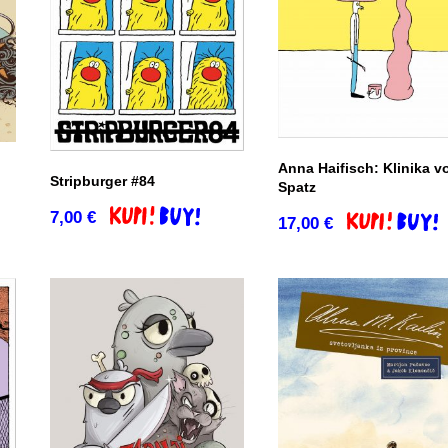
Anna Haifisch: Klinika v
Stripburger #84
Spatz
co
7,00
€
Dodaj v košarico
17,00
€
Dodaj v košar