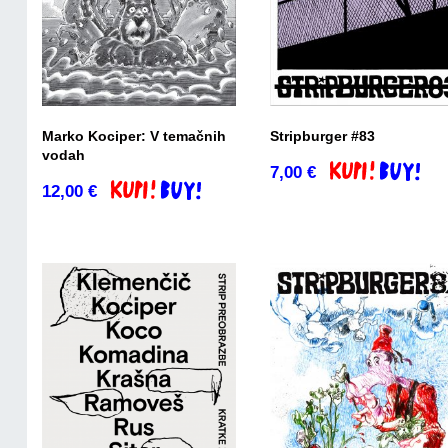
Marko Kociper: V temačnih
Stripburger #83
vodah
7,00
€
Dodaj v košaric
12,00
€
Dodaj v košarico