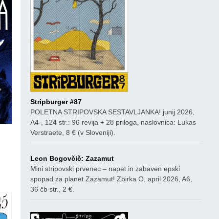
Stripburger #87
POLETNA STRIPOVSKA SESTAVLJANKA! junij 2026,
A4-, 124 str.: 96 revija + 28 priloga, naslovnica: Lukas
Verstraete, 8 € (v Sloveniji).
Leon Bogovčič: Zazamut
ico
Mini stripovski prvenec – napet in zabaven epski
spopad za planet Zazamut! Zbirka O, april 2026, A6,
36 čb str., 2 €.