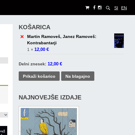
SI
EN
KOŠARICA
×
Martin Ramoveš, Janez Ramoveš:
Kontrabantarji
12,00
€
1 ×
12,00
€
Delni znesek:
Prikaži košarico
Na blagajno
NAJNOVEJŠE IZDAJE