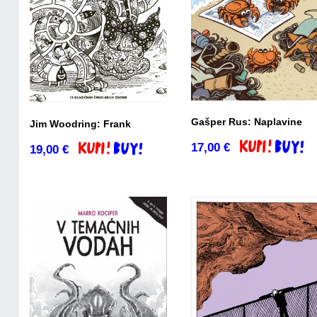
Gašper Rus: Naplavine
Jim Woodring: Frank
17,00
€
Dodaj v košari
19,00
€
Dodaj v košarico