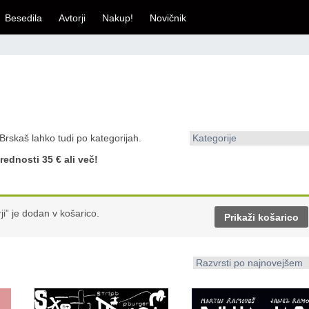
Besedila
Avtorji
Nakup!
Novičnik
 Brskaš lahko tudi po kategorijah.
Kategorije
rednosti 35 € ali več!
” je dodan v košarico.
Prikaži košarico