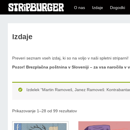
O nas
Izdaje
Dogodki
Izdaje
Preveri seznam vseh izdaj, ki so na voljo v naši spletni striparni!
Pozor!
Brezplačna poštnina v Sloveniji – za vsa naročila v v
Izdelek “Martin Ramoveš, Janez Ramoveš: Kontrabantarji
Prikazovanje 1–28 od 99 rezultatov