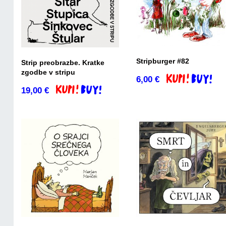
Stripburger #82
Strip preobrazbe. Kratke
zgodbe v stripu
6,00
€
Dodaj v košaric
19,00
€
Dodaj v košarico