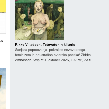
on
Rikke Villadsen: Tetovator in klitoris
Sanjska popotovanja, pokrajine nezavednega,
ico
feminizem in neustrašna avtorska poetika! Zbirka
Ambasada Strip #31, oktober 2025, 192 str., 23 €.