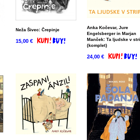
Anka Kočevar, Jure
Neža Šivec: Črepinje
Engelsberger in Marjan
Manček: Ta ljudske v str
15,00
€
Dodaj v košarico
(komplet)
o
24,00
€
Dodaj v košar