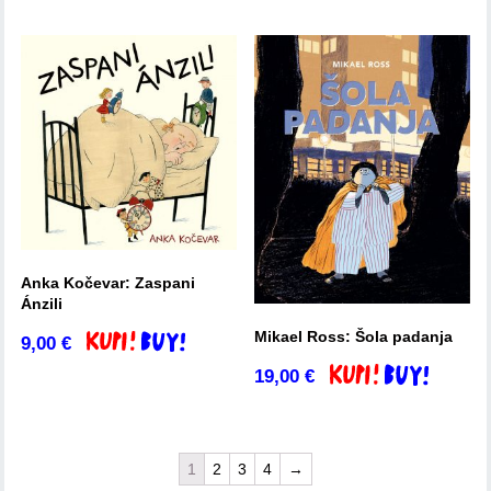
Anka Kočevar: Zaspani
Ánzili
Mikael Ross: Šola padanja
9,00
€
Dodaj v košarico
19,00
€
Dodaj v košarico
1
2
3
4
→