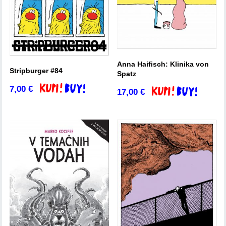
Anna Haifisch: Klinika von
Stripburger #84
Spatz
7,00
€
Dodaj v košarico
17,00
€
Dodaj v košarico