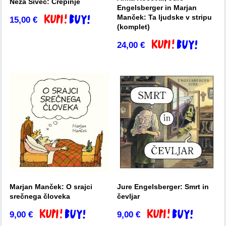
Neža Šivec: Črepinje
Engelsberger in Marjan
Manček: Ta ljudske v stripu
15,00
€
Dodaj v košarico
(komplet)
24,00
€
Dodaj v košarico
Marjan Manček: O srajci
Jure Engelsberger: Smrt in
srečnega človeka
čevljar
9,00
€
9,00
€
Dodaj v košarico
Dodaj v košarico