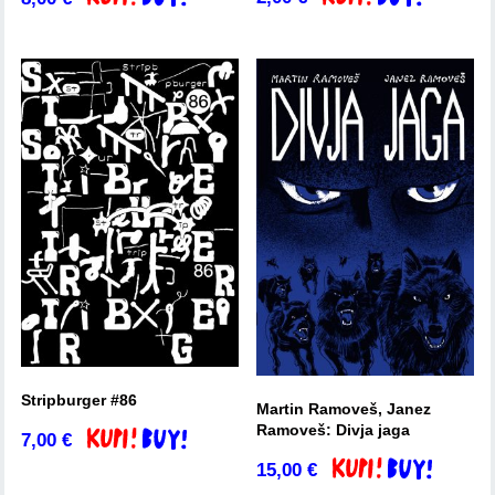
Stripburger #86
Martin Ramoveš, Janez
Ramoveš: Divja jaga
7,00
€
Dodaj v košarico
15,00
€
Dodaj v košarico