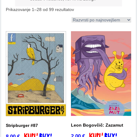
Prikazovanje 1–28 od 99 rezultatov
Leon Bogovčič: Zazamut
Stripburger #87
2,00
€
8,00
€
Dodaj v košarico
Dodaj v košarico