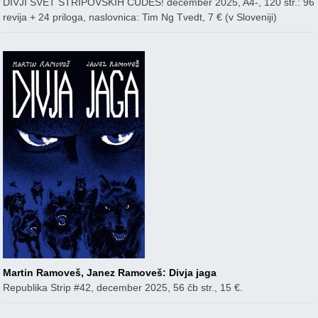
DIVJI SVET STRIPOVSKIH ČUDES! december 2025, A4-, 120 str.: 96
revija + 24 priloga, naslovnica: Tim Ng Tvedt, 7 € (v Sloveniji)
Martin Ramoveš, Janez Ramoveš: Divja jaga
Republika Strip #42, december 2025, 56 čb str., 15 €.