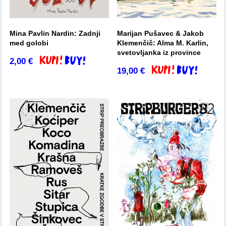
Mina Pavlin Nardin: Zadnji
Marijan Pušavec & Jakob
med golobi
Klemenčič: Alma M. Karlin,
svetovljanka iz province
2,00
€
Dodaj v košarico
19,00
€
Dodaj v košarico