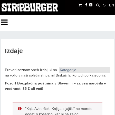
SI
EN
Izdaje
Preveri seznam vseh izdaj, ki so
Kategorije
na voljo v naši spletni striparni! Brskaš lahko tudi po kategorijah.
Pozor!
Brezplačna poštnina v Sloveniji – za vsa naročila v
vrednosti 35 € ali več!
"Kaja Avberšek: Knjiga z jajčki" ne morete
dodati v košarico, ker ni na zalogi.