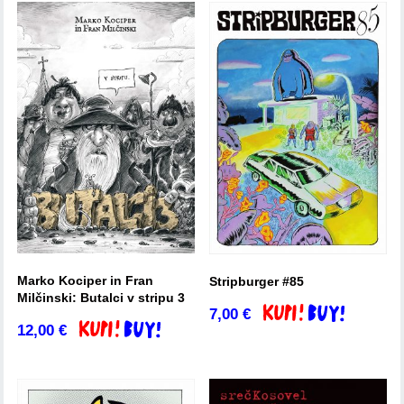
Marko Kociper in Fran
Stripburger #85
Milčinski: Butalci v stripu 3
7,00
€
Dodaj v košarico
12,00
€
Dodaj v košarico