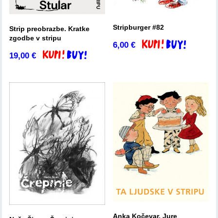
Stripburger #82
Strip preobrazbe. Kratke
zgodbe v stripu
6,00
€
Dodaj v košarico
19,00
€
Dodaj v košarico
Anka Kočevar, Jure