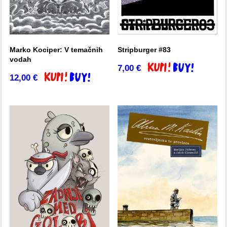
Marko Kociper: V temačnih
Stripburger #83
vodah
7,00
€
Dodaj v košarico
12,00
€
Dodaj v košarico