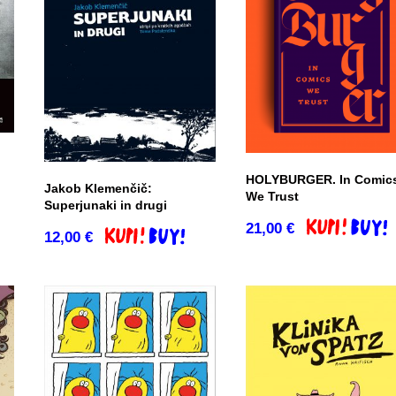
HOLYBURGER. In Comic
Jakob Klemenčič:
We Trust
Superjunaki in drugi
co
21,00
€
Dodaj v košar
12,00
€
Dodaj v košarico