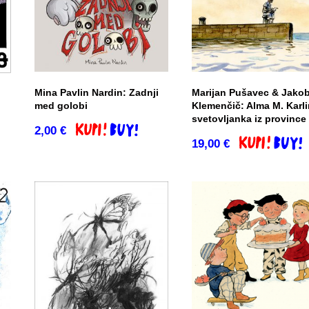
Mina Pavlin Nardin: Zadnji
Marijan Pušavec & Jako
med golobi
Klemenčič: Alma M. Karli
svetovljanka iz province
o
2,00
€
Dodaj v košarico
19,00
€
Dodaj v košar