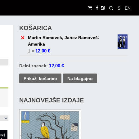
SI
EN
KOŠARICA
×
Martin Ramoveš, Janez Ramoveš:
Amerika
12,00
€
1 ×
12,00
€
Delni znesek:
Prikaži košarico
Na blagajno
NAJNOVEJŠE IZDAJE