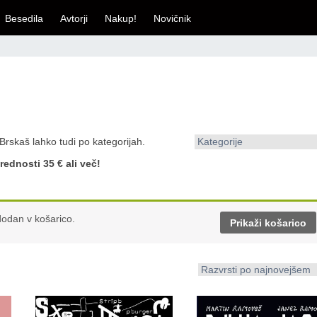
Besedila
Avtorji
Nakup!
Novičnik
 Brskaš lahko tudi po kategorijah.
Kategorije
rednosti 35 € ali več!
odan v košarico.
Prikaži košarico