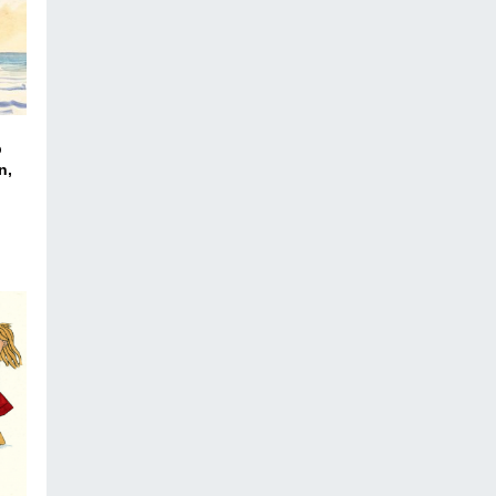
b
n,
ico