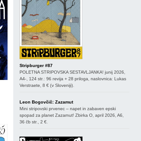
Stripburger #87
POLETNA STRIPOVSKA SESTAVLJANKA! junij 2026,
A4-, 124 str.: 96 revija + 28 priloga, naslovnica: Lukas
Verstraete, 8 € (v Sloveniji).
Leon Bogovčič: Zazamut
ico
Mini stripovski prvenec – napet in zabaven epski
spopad za planet Zazamut! Zbirka O, april 2026, A6,
36 čb str., 2 €.