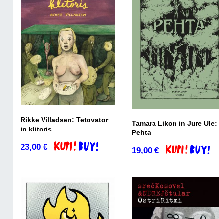
Rikke Villadsen: Tetovator
Tamara Likon in Jure Ule:
in klitoris
Pehta
23,00
€
Dodaj v košarico
19,00
€
Dodaj v košari