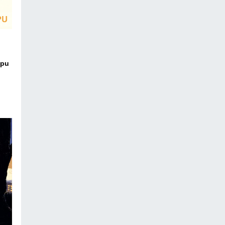
ipu
ico