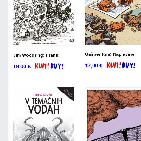
Gašper Rus: Naplavine
Jim Woodring: Frank
17,00
€
Dodaj v košari
19,00
€
Dodaj v košarico