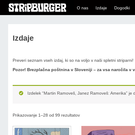
O nas
Izdaje
Dogodki
Izdaje
Preveri seznam vseh izdaj, ki so na voljo v naši spletni striparni!
Pozor!
Brezplačna poštnina v Sloveniji – za vsa naročila v v
Izdelek “Martin Ramoveš, Janez Ramoveš: Amerika” je d
Prikazovanje 1–28 od 99 rezultatov