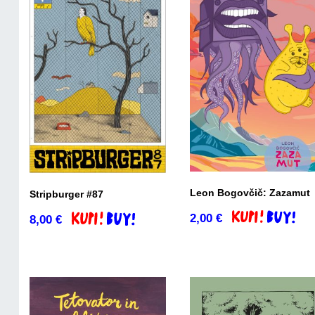
Leon Bogovčič: Zazamut
Stripburger #87
2,00
€
8,00
€
Dodaj v košaric
Dodaj v košarico