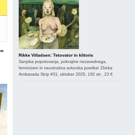
on
Rikke Villadsen: Tetovator in klitoris
Sanjska popotovanja, pokrajine nezavednega,
ico
feminizem in neustrašna avtorska poetika! Zbirka
Ambasada Strip #31, oktober 2025, 192 str., 23 €.