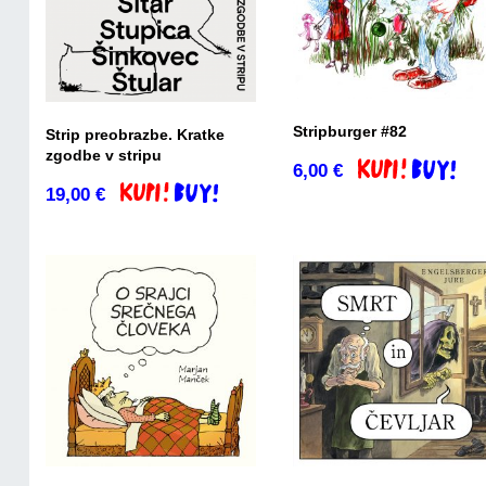
Stripburger #82
Strip preobrazbe. Kratke
zgodbe v stripu
6,00
€
Dodaj v košaric
19,00
€
Dodaj v košarico