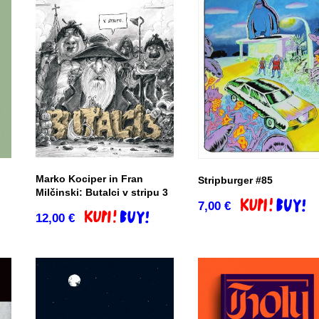
Marko Kociper in Fran
Stripburger #85
Milčinski: Butalci v stripu 3
7,00
€
Dodaj v košari
12,00
€
Dodaj v košarico
co