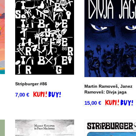
Stripburger #86
Martin Ramoveš, Janez
Ramoveš: Divja jaga
7,00
€
o
Dodaj v košarico
15,00
€
Dodaj v košar