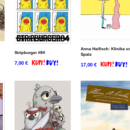
Anna Haifisch: Klinika v
Stripburger #84
Spatz
co
7,00
€
Dodaj v košarico
17,00
€
Dodaj v košar