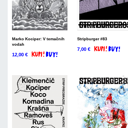
Marko Kociper: V temačnih
Stripburger #83
vodah
7,00
€
Dodaj v košaric
12,00
€
Dodaj v košarico