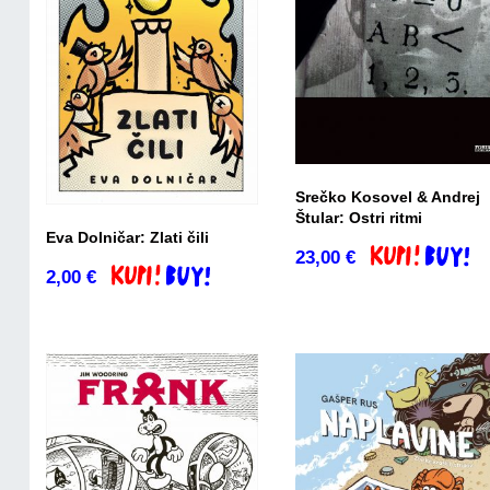
Srečko Kosovel & Andrej
Štular: Ostri ritmi
Eva Dolničar: Zlati čili
23,00
€
Dodaj v košari
2,00
€
Dodaj v košarico