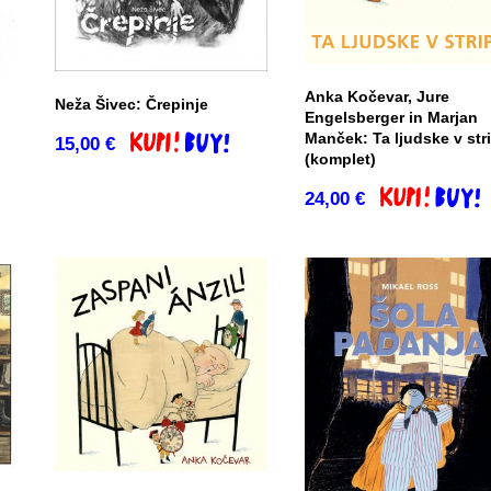
Anka Kočevar, Jure
Neža Šivec: Črepinje
Engelsberger in Marjan
Manček: Ta ljudske v str
15,00
€
Dodaj v košarico
(komplet)
o
24,00
€
Dodaj v košar