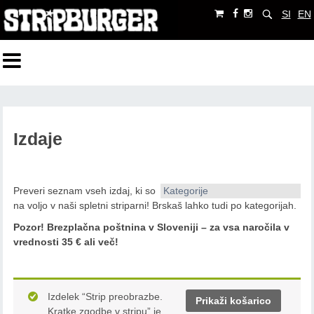
SI
EN
Izdaje
Preveri seznam vseh izdaj, ki so
Kategorije
na voljo v naši spletni striparni! Brskaš lahko tudi po kategorijah.
Pozor!
Brezplačna poštnina v Sloveniji – za vsa naročila v
vrednosti 35 € ali več!
Izdelek “Strip preobrazbe.
Prikaži košarico
Kratke zgodbe v stripu” je