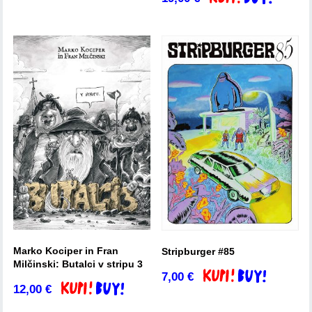
Marko Kociper in Fran
Stripburger #85
Milčinski: Butalci v stripu 3
7,00
€
Dodaj v košarico
12,00
€
Dodaj v košarico