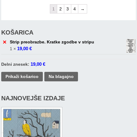
1
2
3
4
→
KOŠARICA
×
Strip preobrazbe. Kratke zgodbe v stripu
19,00
€
1 ×
19,00
€
Delni znesek:
Prikaži košarico
Na blagajno
NAJNOVEJŠE IZDAJE