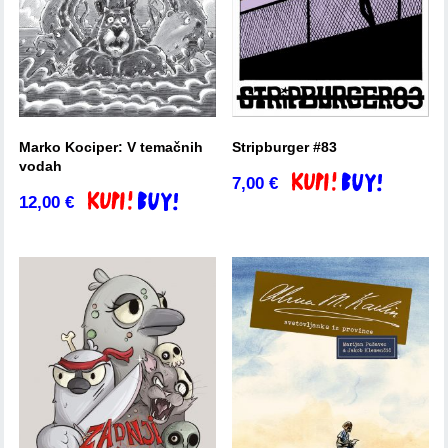
Marko Kociper: V temačnih
Stripburger #83
vodah
7,00
€
Dodaj v košarico
12,00
€
Dodaj v košarico