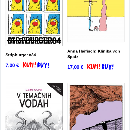
Anna Haifisch: Klinika von
Stripburger #84
Spatz
7,00
€
Dodaj v košarico
17,00
€
Dodaj v košarico