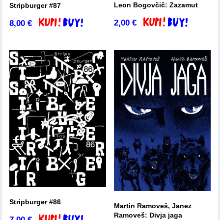
Leon Bogovčič: Zazamut
Stripburger #87
2,00
€
8,00
€
Dodaj v košarico
Dodaj v košarico
Stripburger #86
Martin Ramoveš, Janez
Ramoveš: Divja jaga
7,00
€