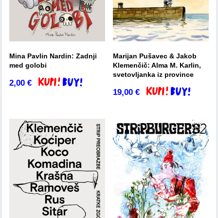
Mina Pavlin Nardin: Zadnji
Marijan Pušavec & Jakob
med golobi
Klemenčič: Alma M. Karlin,
svetovljanka iz province
2,00
€
Dodaj v košarico
19,00
€
Dodaj v košarico