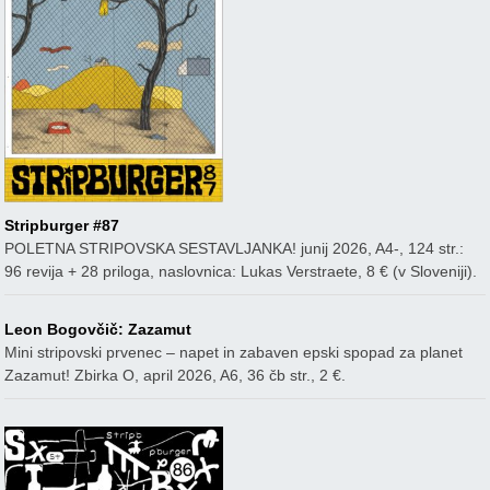
Stripburger #87
POLETNA STRIPOVSKA SESTAVLJANKA! junij 2026, A4-, 124 str.:
96 revija + 28 priloga, naslovnica: Lukas Verstraete, 8 € (v Sloveniji).
Leon Bogovčič: Zazamut
Mini stripovski prvenec – napet in zabaven epski spopad za planet
Zazamut! Zbirka O, april 2026, A6, 36 čb str., 2 €.