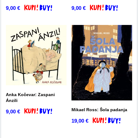
9,00
€
9,00
€
Dodaj v košarico
Dodaj v košarico
Anka Kočevar: Zaspani
Ánzili
Mikael Ross: Šola padanja
9,00
€
Dodaj v košarico
19,00
€
Dodaj v košarico