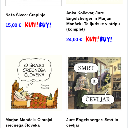
Anka Kočevar, Jure
Neža Šivec: Črepinje
Engelsberger in Marjan
Manček: Ta ljudske v stripu
15,00
€
Dodaj v košarico
(komplet)
24,00
€
Dodaj v košarico
Marjan Manček: O srajci
Jure Engelsberger: Smrt in
srečnega človeka
čevljar