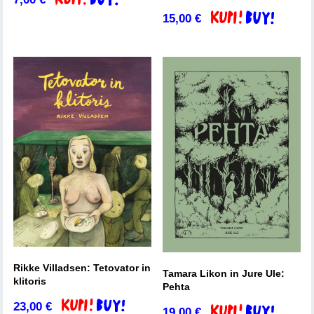
Dodaj v košarico
15,00
€
Dodaj v košarico
Rikke Villadsen: Tetovator in
Tamara Likon in Jure Ule:
klitoris
Pehta
23,00
€
Dodaj v košarico
19,00
€
Dodaj v košarico