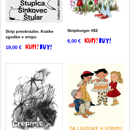
Stripburger #82
Strip preobrazbe. Kratke
zgodbe v stripu
6,00
€
Dodaj v košarico
19,00
€
Dodaj v košarico