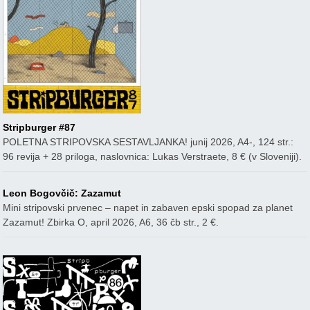
Stripburger #87
POLETNA STRIPOVSKA SESTAVLJANKA! junij 2026, A4-, 124 str.:
96 revija + 28 priloga, naslovnica: Lukas Verstraete, 8 € (v Sloveniji).
Leon Bogovčič: Zazamut
Mini stripovski prvenec – napet in zabaven epski spopad za planet
Zazamut! Zbirka O, april 2026, A6, 36 čb str., 2 €.