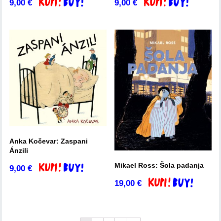
9,00
€
9,00
€
Dodaj v košarico
Dodaj v košarico
Anka Kočevar: Zaspani
Ánzili
Mikael Ross: Šola padanja
9,00
€
Dodaj v košarico
19,00
€
Dodaj v košarico