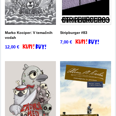
Marko Kociper: V temačnih
Stripburger #83
vodah
7,00
€
Dodaj v košarico
12,00
€
Dodaj v košarico