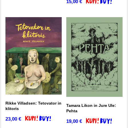
15,00
€
Dodaj v košarico
Rikke Villadsen: Tetovator in
Tamara Likon in Jure Ule:
klitoris
Pehta
23,00
€
Dodaj v košarico
19,00
€
Dodaj v košarico