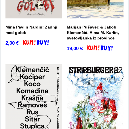
Mina Pavlin Nardin: Zadnji
Marijan Pušavec & Jakob
med golobi
Klemenčič: Alma M. Karlin,
svetovljanka iz province
2,00
€
Dodaj v košarico
19,00
€
Dodaj v košarico