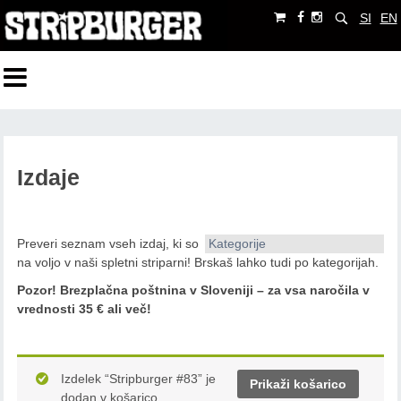
SI
EN
Izdaje
Preveri seznam vseh izdaj, ki so
Kategorije
na voljo v naši spletni striparni! Brskaš lahko tudi po kategorijah.
Pozor!
Brezplačna poštnina v Sloveniji – za vsa naročila v
vrednosti 35 € ali več!
Izdelek “Stripburger #83” je
Prikaži košarico
dodan v košarico.