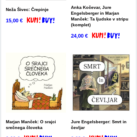
Anka Kočevar, Jure
Neža Šivec: Črepinje
Engelsberger in Marjan
Manček: Ta ljudske v stripu
15,00
€
Dodaj v košarico
(komplet)
24,00
€
Dodaj v košarico
Marjan Manček: O srajci
Jure Engelsberger: Smrt in
srečnega človeka
čevljar