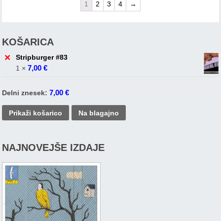
1
2
3
4
→
KOŠARICA
×
Stripburger #83
7,00
€
1 ×
7,00
€
Delni znesek:
Prikaži košarico
Na blagajno
NAJNOVEJŠE IZDAJE