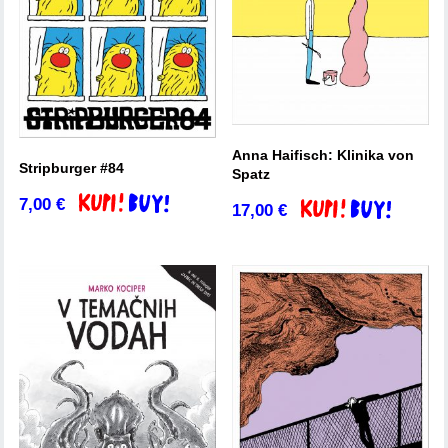
Anna Haifisch: Klinika von
Stripburger #84
Spatz
7,00
€
Dodaj v košarico
17,00
€
Dodaj v košarico