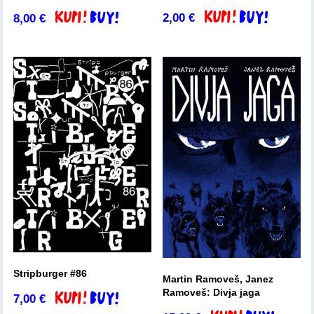
2,00
€
8,00
€
Dodaj v košarico
Dodaj v košarico
Stripburger #86
Martin Ramoveš, Janez
Ramoveš: Divja jaga
7,00
€
Dodaj v košarico