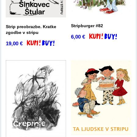
Stripburger #82
Strip preobrazbe. Kratke
zgodbe v stripu
6,00
€
Dodaj v košarico
19,00
€
Dodaj v košarico