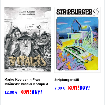
Marko Kociper in Fran
Stripburger #85
Milčinski: Butalci v stripu 3
7,00
€
Dodaj v košarico
12,00
€
Dodaj v košarico