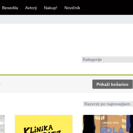
Besedila
Avtorji
Nakup!
Novičnik
Kategorije
.
Prikaži košarico