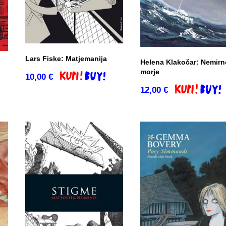
Lars Fiske: Matjemanija
Helena Klakočar: Nemirn
morje
10,00
€
Dodaj v košarico
12,00
€
Dodaj v košar
co