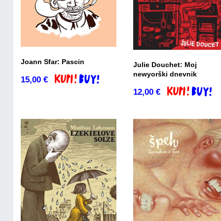
Joann Sfar: Pascin
Julie Douchet: Moj
newyorški dnevnik
15,00
€
Dodaj v košarico
12,00
€
Dodaj v košari