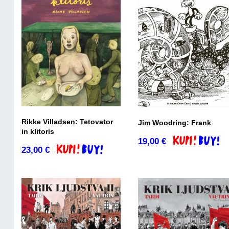
Rikke Villadsen: Tetovator
Jim Woodring: Frank
in klitoris
19,00
€
Dodaj v košari
23,00
€
Dodaj v košarico