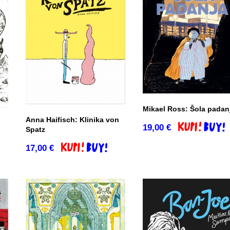
Mikael Ross: Šola padan
Anna Haifisch: Klinika von
19,00
€
Dodaj v košar
Spatz
co
17,00
€
Dodaj v košarico