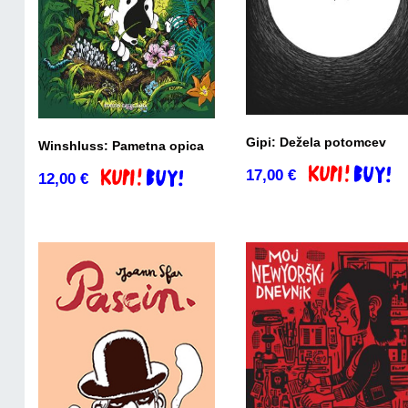
Gipi: Dežela potomcev
Winshluss: Pametna opica
17,00
€
Dodaj v košari
12,00
€
Dodaj v košarico