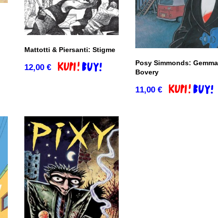
co
Mattotti & Piersanti: Stigme
Posy Simmonds: Gemma
12,00
€
Dodaj v košarico
Bovery
11,00
€
Dodaj v košar