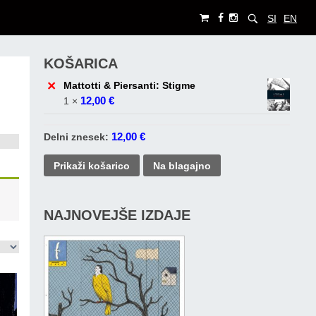
SI
EN
KOŠARICA
×
Mattotti & Piersanti: Stigme
12,00
€
1 ×
12,00
€
Delni znesek:
Prikaži košarico
Na blagajno
NAJNOVEJŠE IZDAJE