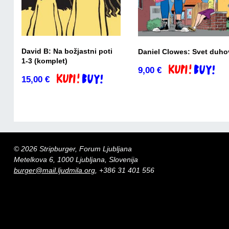
David B: Na božjastni poti
Daniel Clowes: Svet duho
1-3 (komplet)
9,00
€
Dodaj v košaric
15,00
€
Dodaj v košarico
© 2026 Stripburger, Forum Ljubljana
Metelkova 6, 1000 Ljubljana, Slovenija
burger@mail.ljudmila.org
, +386 31 401 556