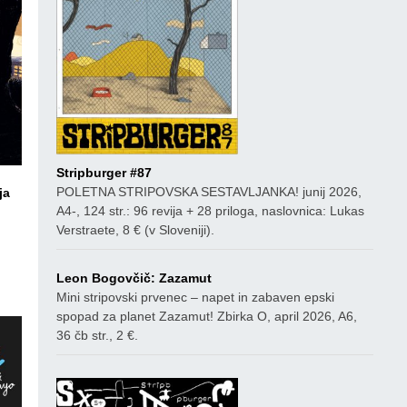
Stripburger #87
POLETNA STRIPOVSKA SESTAVLJANKA! junij 2026,
ja
A4-, 124 str.: 96 revija + 28 priloga, naslovnica: Lukas
ico
Verstraete, 8 € (v Sloveniji).
Leon Bogovčič: Zazamut
Mini stripovski prvenec – napet in zabaven epski
spopad za planet Zazamut! Zbirka O, april 2026, A6,
36 čb str., 2 €.