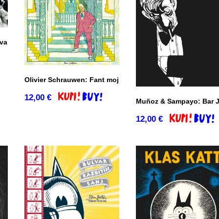
tva
co
Olivier Schrauwen: Fant moj
12,00
€
Dodaj v košarico
Muñoz & Sampayo: Bar 
12,00
€
Dodaj v košar