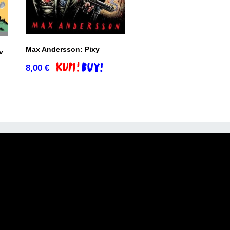
Max Andersson: Pixy
v
8,00
€
Dodaj v košarico
o