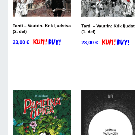
Tardi – Vautrin: Krik ljudstva
Tardi – Vautrin: Krik ljuds
(2. del)
(1. del)
23,00
€
23,00
€
Dodaj v košarico
Dodaj v košari