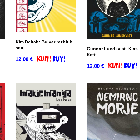
Kim Deitch: Bulvar razbitih
sanj
Gunnar Lundkvist: Klas
Katt
12,00
€
Dodaj v košarico
co
12,00
€
Dodaj v košar