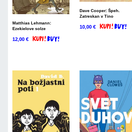
Dave Cooper: Špeh.
Zatreskan v Tino
Matthias Lehmann:
10,00
€
Dodaj v košari
Ezekielove solze
12,00
€
Dodaj v košarico