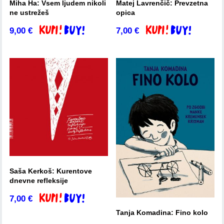
Miha Ha: Vsem ljudem nikoli
Matej Lavrenčič: Prevzetna
ne ustrežeš
opica
9,00
€
7,00
€
Dodaj v košarico
Dodaj v košarico
Saša Kerkoš: Kurentove
dnevne refleksije
7,00
€
Dodaj v košarico
Tanja Komadina: Fino kolo