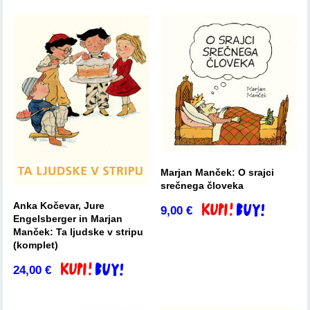
Marjan Manček: O srajci
srečnega človeka
Anka Kočevar, Jure
9,00
€
Dodaj v košarico
Engelsberger in Marjan
Manček: Ta ljudske v stripu
(komplet)
24,00
€
Dodaj v košarico