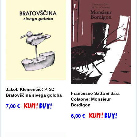
Jakob Klemenčič: P. S.:
Francesco Satta & Sara
Bratovščina sivega goloba
Colaone: Monsieur
Bordigon
7,00
€
Dodaj v košarico
6,00
€
Dodaj v košarico