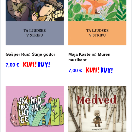
Gašper Rus: Štirje godci
Maja Kastelic: Muren
muzikant
7,00
€
Dodaj v košarico
7,00
€
Dodaj v košarico