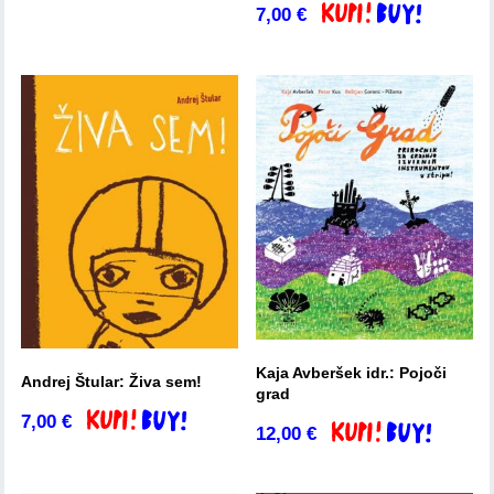
7,00
€
Dodaj v košarico
Kaja Avberšek idr.: Pojoči
Andrej Štular: Živa sem!
grad
7,00
€
Dodaj v košarico
12,00
€
Dodaj v košarico