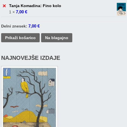
×
Tanja Komadina: Fino kolo
7,00
€
1 ×
7,00
€
Delni znesek:
Prikaži košarico
Na blagajno
NAJNOVEJŠE IZDAJE