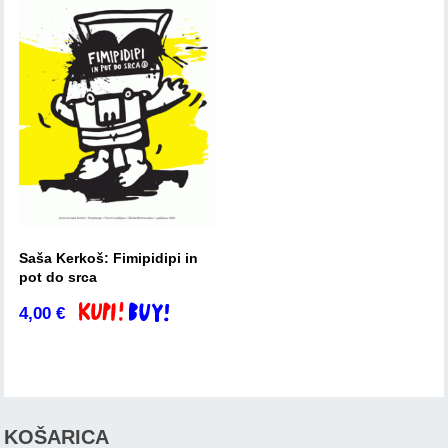
Saša Kerkoš: Fimipidipi in
pot do srca
4,00
€
Dodaj v košarico
KOŠARICA