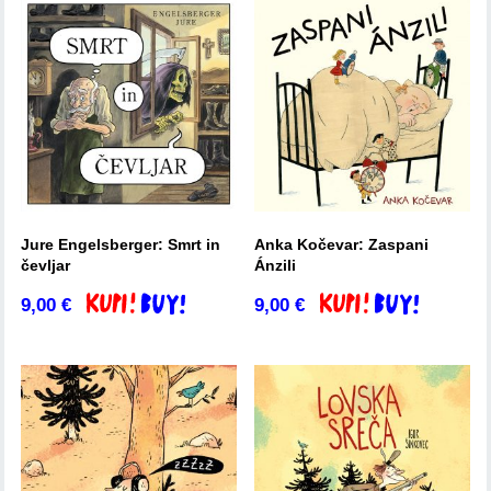
Jure Engelsberger: Smrt in
Anka Kočevar: Zaspani
čevljar
Ánzili
9,00
€
9,00
€
Dodaj v košarico
Dodaj v košarico