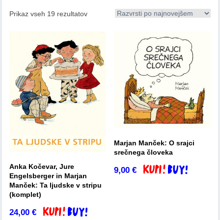
Prikaz vseh 19 rezultatov
Marjan Manček: O srajci
srečnega človeka
Anka Kočevar, Jure
9,00
€
Dodaj v košarico
Engelsberger in Marjan
Manček: Ta ljudske v stripu
(komplet)
24,00
€
Dodaj v košarico