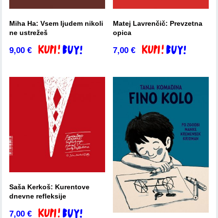
Miha Ha: Vsem ljudem nikoli
Matej Lavrenčič: Prevzetna
ne ustrežeš
opica
9,00
€
7,00
€
Dodaj v košarico
Dodaj v košarico
Saša Kerkoš: Kurentove
dnevne refleksije
7,00
€
Dodaj v košarico