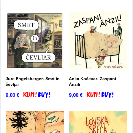
Jure Engelsberger: Smrt in
Anka Kočevar: Zaspani
čevljar
Ánzili
9,00
€
9,00
€
Dodaj v košarico
Dodaj v košarico