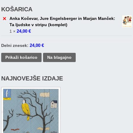
KOŠARICA
×
Anka Kočevar, Jure Engelsberger in Marjan Manček:
Ta ljudske v stripu (komplet)
24,00
€
1 ×
24,00
€
Delni znesek:
Prikaži košarico
Na blagajno
NAJNOVEJŠE IZDAJE