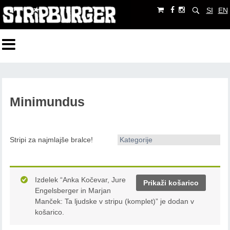
SI
EN
Minimundus
Stripi za najmlajše bralce!
Kategorije
Izdelek “Anka Kočevar, Jure
Prikaži košarico
Engelsberger in Marjan
Manček: Ta ljudske v stripu (komplet)” je dodan v
košarico.