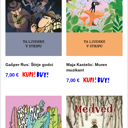
Gašper Rus: Štirje godci
Maja Kastelic: Muren
muzikant
7,00
€
Dodaj v košarico
7,00
€
Dodaj v košarico