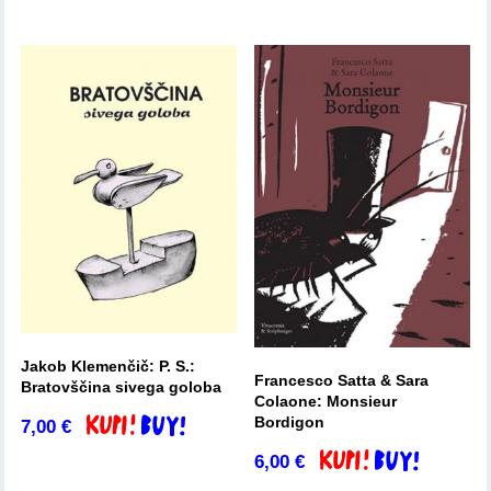
Jakob Klemenčič: P. S.:
Francesco Satta & Sara
Bratovščina sivega goloba
Colaone: Monsieur
Bordigon
7,00
€
Dodaj v košarico
6,00
€
Dodaj v košarico