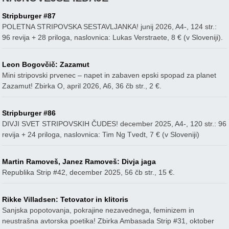
Stripburger #87
POLETNA STRIPOVSKA SESTAVLJANKA! junij 2026, A4-, 124 str.:
96 revija + 28 priloga, naslovnica: Lukas Verstraete, 8 € (v Sloveniji).
Leon Bogovčič: Zazamut
Mini stripovski prvenec – napet in zabaven epski spopad za planet
Zazamut! Zbirka O, april 2026, A6, 36 čb str., 2 €.
Stripburger #86
DIVJI SVET STRIPOVSKIH ČUDES! december 2025, A4-, 120 str.: 96
revija + 24 priloga, naslovnica: Tim Ng Tvedt, 7 € (v Sloveniji)
Martin Ramoveš, Janez Ramoveš: Divja jaga
Republika Strip #42, december 2025, 56 čb str., 15 €.
Rikke Villadsen: Tetovator in klitoris
Sanjska popotovanja, pokrajine nezavednega, feminizem in
neustrašna avtorska poetika! Zbirka Ambasada Strip #31, oktober