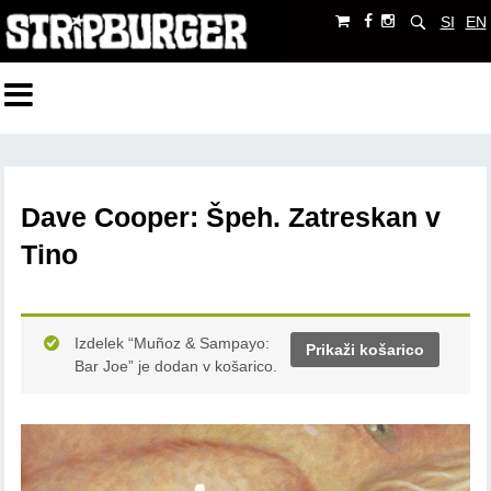
SI
EN
Dave Cooper: Špeh. Zatreskan v
Tino
Izdelek “Muñoz & Sampayo:
Prikaži košarico
Bar Joe” je dodan v košarico.