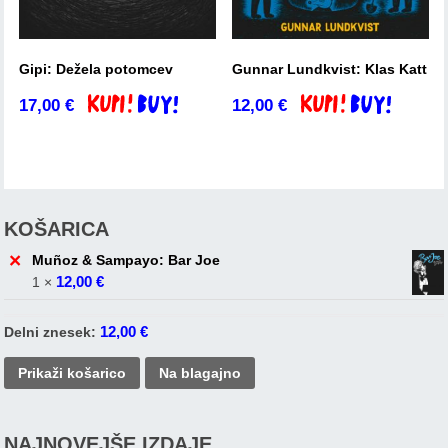
Gipi: Dežela potomcev
Gunnar Lundkvist: Klas Katt
17,00
€
12,00
€
Dodaj v košarico
Dodaj v košarico
KOŠARICA
×
Muñoz & Sampayo: Bar Joe
12,00
€
1 ×
12,00
€
Delni znesek:
Prikaži košarico
Na blagajno
NAJNOVEJŠE IZDAJE