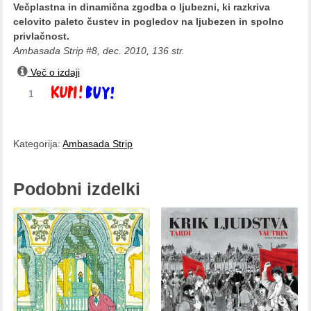
Večplastna in dinamična zgodba o ljubezni, ki razkriva
celovito paleto čustev in pogledov na ljubezen in spolno
privlačnost.
Ambasada Strip #8, dec. 2010, 136 str.
Več o izdaji
Dave
Dodaj v košarico
Cooper:
Špeh.
Zatreskan
Kategorija:
Ambasada Strip
v
Tino
količina
Podobni izdelki