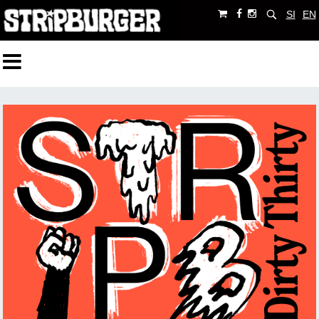
SI
EN