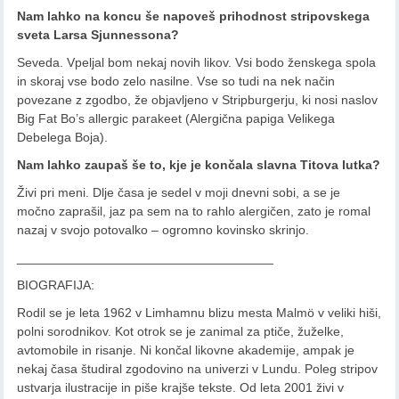
Nam lahko na koncu še napoveš prihodnost stripovskega
sveta Larsa Sjunnessona?
Seveda. Vpeljal bom nekaj novih likov. Vsi bodo ženskega spola
in skoraj vse bodo zelo nasilne. Vse so tudi na nek način
povezane z zgodbo, že objavljeno v Stripburgerju, ki nosi naslov
Big Fat Bo’s allergic parakeet (Alergična papiga Velikega
Debelega Boja).
Nam lahko zaupaš še to, kje je končala slavna Titova lutka?
Živi pri meni. Dlje časa je sedel v moji dnevni sobi, a se je
močno zaprašil, jaz pa sem na to rahlo alergičen, zato je romal
nazaj v svojo potovalko – ogromno kovinsko skrinjo.
____________________________________
BIOGRAFIJA:
Rodil se je leta 1962 v Limhamnu blizu mesta Malmö v veliki hiši,
polni sorodnikov. Kot otrok se je zanimal za ptiče, žuželke,
avtomobile in risanje. Ni končal likovne akademije, ampak je
nekaj časa študiral zgodovino na univerzi v Lundu. Poleg stripov
ustvarja ilustracije in piše krajše tekste. Od leta 2001 živi v