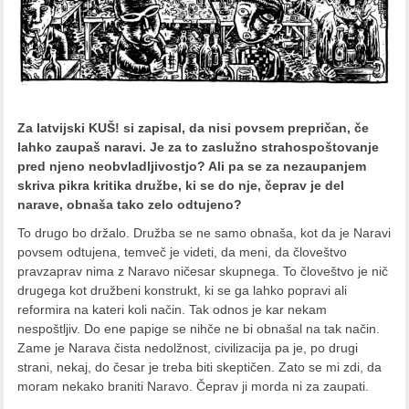
Za latvijski KUŠ! si zapisal, da nisi povsem prepričan, če
lahko zaupaš naravi. Je za to zaslužno strahospoštovanje
pred njeno neobvladljivostjo? Ali pa se za nezaupanjem
skriva pikra kritika družbe, ki se do nje, čeprav je del
narave, obnaša tako zelo odtujeno?
To drugo bo držalo. Družba se ne samo obnaša, kot da je Naravi
povsem odtujena, temveč je videti, da meni, da človeštvo
pravzaprav nima z Naravo ničesar skupnega. To človeštvo je nič
drugega kot družbeni konstrukt, ki se ga lahko popravi ali
reformira na kateri koli način. Tak odnos je kar nekam
nespoštljiv. Do ene papige se nihče ne bi obnašal na tak način.
Zame je Narava čista nedolžnost, civilizacija pa je, po drugi
strani, nekaj, do česar je treba biti skeptičen. Zato se mi zdi, da
moram nekako braniti Naravo. Čeprav ji morda ni za zaupati.