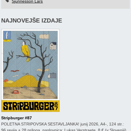
Sjunnesson Lars
NAJNOVEJŠE IZDAJE
Stripburger #87
POLETNA STRIPOVSKA SESTAVLJANKA! junij 2026, A4-, 124 str.:
96 revija + 28 priloga, naslovnica: Lukas Verstraete, 8 € (v Sloveniji).