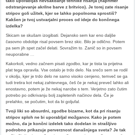
tako uporabljaš nevsakdanje tehnike risanja (naprimer
odstranjevanje akrilne barve z britvico). Je torej zate risanje
stripov goli užitek, kjer se lahko popolnoma sprostiš?
Kakšen je tvoj ustvarjalni proces od ideje do končnega
izdelka?
Skicam se skušam izogibati. Dejansko sem kar eno daljše
časovno obdobje risal povsem brez skic. Bilo je odlično. Potem
pa sem jih spet začel delati. Sovražim to. Zanič so in povsem
neuporabne …
Kakorkoli, vedno začnem pisati zgodbo, kar je tista ta prijetna
plat tega opravila. Vse ostalo je trdo delo. Na srečo sem se rodil
v okolju, kjer je trdo delo ne samo visoko cenjeno, temveč se ga
tudi tretira kot nekaj zahtevnega, češ če je nekaj preveč lahko ali
enostavno, potem je že nekaj narobe s tem. Verjetno zato čutim
potrebo po odkrivanju bolj zapletenih načinov dela. Če je
prelahko, se počutim, kot da bi goljufal.
Tvoji liki so absurdni, zgodbe bizarne, kot da pri risanju
stripov sploh ne bi uporabljal možganov. Kako je potem
možno, da je končni izdelek tako dodelan in strašljivo
podrobno prikazuje perverznost današnjega sveta? Je tak