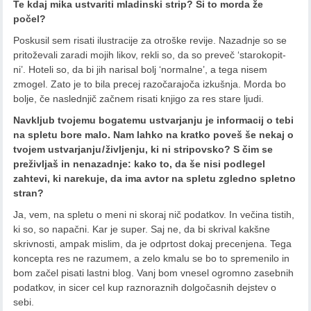
Te kdaj mika ustvariti mladinski strip? Si to morda že
počel?
Poskusil sem risati ilustracije za otroške revije. Nazadnje so se
pritoževali zaradi mojih likov, rekli so, da so preveč ‘starokopit-
ni’. Hoteli so, da bi jih narisal bolj ‘normalne’, a tega nisem
zmogel. Zato je to bila precej razočarajoča izkušnja. Morda bo
bolje, če naslednjič začnem risati knjigo za res stare ljudi.
Navkljub tvojemu bogatemu ustvarjanju je informacij o tebi
na spletu bore malo. Nam lahko na kratko poveš še nekaj o
tvojem ustvarjanju / življenju, ki ni stripovsko? S čim se
preživljaš in nenazadnje: kako to, da še nisi podlegel
zahtevi, ki narekuje, da ima avtor na spletu zgledno spletno
stran?
Ja, vem, na spletu o meni ni skoraj nič podatkov. In večina tistih,
ki so, so napačni. Kar je super. Saj ne, da bi skrival kakšne
skrivnosti, ampak mislim, da je odprtost dokaj precenjena. Tega
koncepta res ne razumem, a zelo kmalu se bo to spremenilo in
bom začel pisati lastni blog. Vanj bom vnesel ogromno zasebnih
podatkov, in sicer cel kup raznoraznih dolgočasnih dejstev o
sebi.