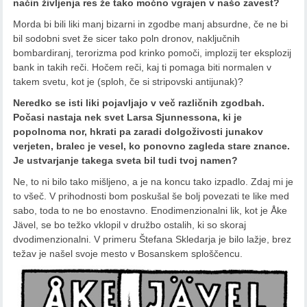
način življenja res že tako močno vgrajen v našo zavest?
Morda bi bili liki manj bizarni in zgodbe manj absurdne, če ne bi
bil sodobni svet že sicer tako poln dronov, naključnih
bombardiranj, terorizma pod krinko pomoči, implozij ter eksplozij
bank in takih reči. Hočem reči, kaj ti pomaga biti normalen v
takem svetu, kot je (sploh, če si stripovski antijunak)?
Neredko se isti liki pojavljajo v več različnih zgodbah.
Počasi nastaja nek svet Larsa Sjunnessona, ki je
popolnoma nor, hkrati pa zaradi dolgoživosti junakov
verjeten, bralec je vesel, ko ponovno zagleda stare znance.
Je ustvarjanje takega sveta bil tudi tvoj namen?
Ne, to ni bilo tako mišljeno, a je na koncu tako izpadlo. Zdaj mi je
to všeč. V prihodnosti bom poskušal še bolj povezati te like med
sabo, toda to ne bo enostavno. Enodimenzionalni lik, kot je Åke
Jävel, se bo težko vklopil v družbo ostalih, ki so skoraj
dvodimenzionalni. V primeru Štefana Skledarja je bilo lažje, brez
težav je našel svoje mesto v Bosanskem sploščencu.