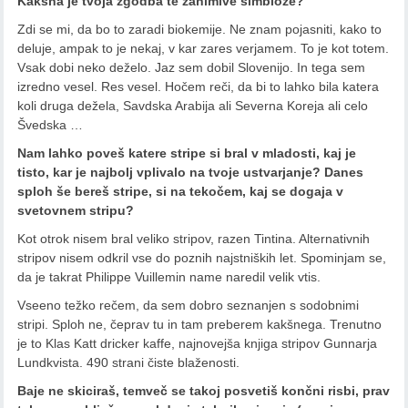
Kakšna je tvoja zgodba te zanimive simbioze?
Zdi se mi, da bo to zaradi biokemije. Ne znam pojasniti, kako to
deluje, ampak to je nekaj, v kar zares verjamem. To je kot totem.
Vsak dobi neko deželo. Jaz sem dobil Slovenijo. In tega sem
izredno vesel. Res vesel. Hočem reči, da bi to lahko bila katera
koli druga dežela, Savdska Arabija ali Severna Koreja ali celo
Švedska …
Nam lahko poveš katere stripe si bral v mladosti, kaj je
tisto, kar je najbolj vplivalo na tvoje ustvarjanje? Danes
sploh še bereš stripe, si na tekočem, kaj se dogaja v
svetovnem stripu?
Kot otrok nisem bral veliko stripov, razen Tintina. Alternativnih
stripov nisem odkril vse do poznih najstniških let. Spominjam se,
da je takrat Philippe Vuillemin name naredil velik vtis.
Vseeno težko rečem, da sem dobro seznanjen s sodobnimi
stripi. Sploh ne, čeprav tu in tam preberem kakšnega. Trenutno
je to Klas Katt dricker kaffe, najnovejša knjiga stripov Gunnarja
Lundkvista. 490 strani čiste blaženosti.
Baje ne skiciraš, temveč se takoj posvetiš končni risbi, prav