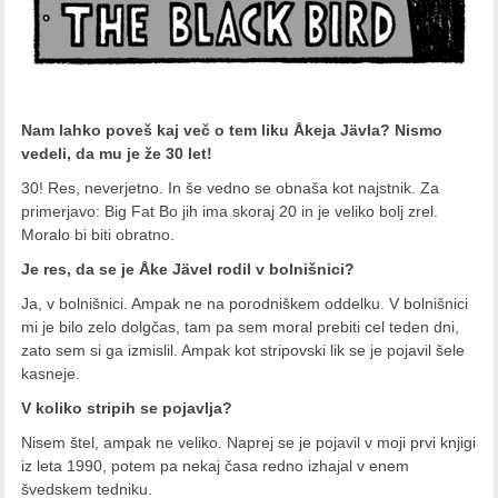
Nam lahko poveš kaj več o tem liku Åkeja Jävla? Nismo
vedeli, da mu je že 30 let!
30! Res, neverjetno. In še vedno se obnaša kot najstnik. Za
primerjavo: Big Fat Bo jih ima skoraj 20 in je veliko bolj zrel.
Moralo bi biti obratno.
Je res, da se je Åke Jävel rodil v bolnišnici?
Ja, v bolnišnici. Ampak ne na porodniškem oddelku. V bolnišnici
mi je bilo zelo dolgčas, tam pa sem moral prebiti cel teden dni,
zato sem si ga izmislil. Ampak kot stripovski lik se je pojavil šele
kasneje.
V koliko stripih se pojavlja?
Nisem štel, ampak ne veliko. Naprej se je pojavil v moji prvi knjigi
iz leta 1990, potem pa nekaj časa redno izhajal v enem
švedskem tedniku.