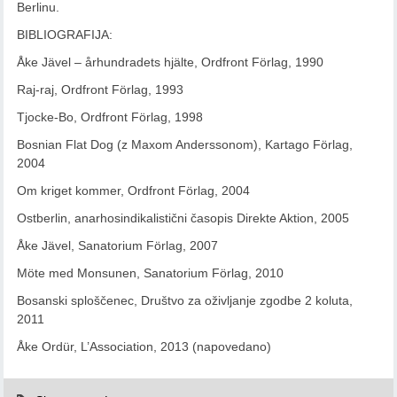
Berlinu.
BIBLIOGRAFIJA:
Åke Jävel – århundradets hjälte, Ordfront Förlag, 1990
Raj-raj, Ordfront Förlag, 1993
Tjocke-Bo, Ordfront Förlag, 1998
Bosnian Flat Dog (z Maxom Anderssonom), Kartago Förlag,
2004
Om kriget kommer, Ordfront Förlag, 2004
Ostberlin, anarhosindikalistični časopis Direkte Aktion, 2005
Åke Jävel, Sanatorium Förlag, 2007
Möte med Monsunen, Sanatorium Förlag, 2010
Bosanski sploščenec, Društvo za oživljanje zgodbe 2 koluta,
2011
Åke Ordür, L’Association, 2013 (napovedano)