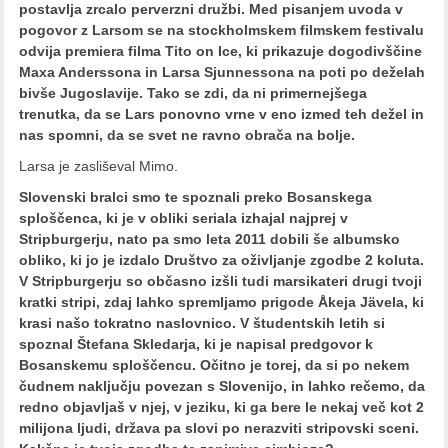
postavlja zrcalo perverzni družbi. Med pisanjem uvoda v
pogovor z Larsom se na stockholmskem filmskem festivalu
odvija premiera filma Tito on Ice, ki prikazuje dogodivščine
Maxa Anderssona in Larsa Sjunnessona na poti po deželah
bivše Jugoslavije. Tako se zdi, da ni primernejšega
trenutka, da se Lars ponovno vrne v eno izmed teh dežel in
nas spomni, da se svet ne ravno obrača na bolje.
Larsa je zasliševal Mimo.
Slovenski bralci smo te spoznali preko Bosanskega
sploščenca, ki je v obliki seriala izhajal najprej v
Stripburgerju, nato pa smo leta 2011 dobili še albumsko
obliko, ki jo je izdalo Društvo za oživljanje zgodbe 2 koluta.
V Stripburgerju so občasno izšli tudi marsikateri drugi tvoji
kratki stripi, zdaj lahko spremljamo prigode Åkeja Jävela, ki
krasi našo tokratno naslovnico. V študentskih letih si
spoznal Štefana Skledarja, ki je napisal predgovor k
Bosanskemu sploščencu. Očitno je torej, da si po nekem
čudnem naključju povezan s Slovenijo, in lahko rečemo, da
redno objavljaš v njej, v jeziku, ki ga bere le nekaj več kot 2
milijona ljudi, država pa slovi po nerazviti stripovski sceni.