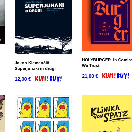
HOLYBURGER. In Comic
Jakob Klemenčič:
We Trust
Superjunaki in drugi
co
21,00
€
Dodaj v košar
12,00
€
Dodaj v košarico