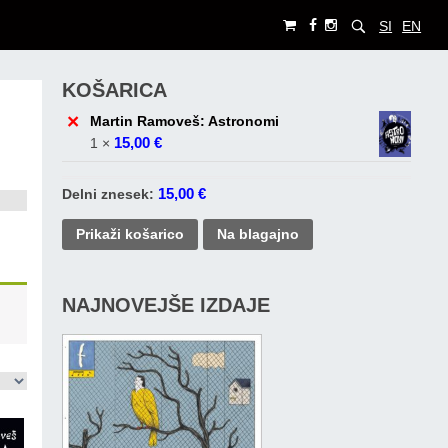
SI
EN
KOŠARICA
×
Martin Ramoveš: Astronomi
15,00
€
1 ×
15,00
€
Delni znesek:
Prikaži košarico
Na blagajno
NAJNOVEJŠE IZDAJE