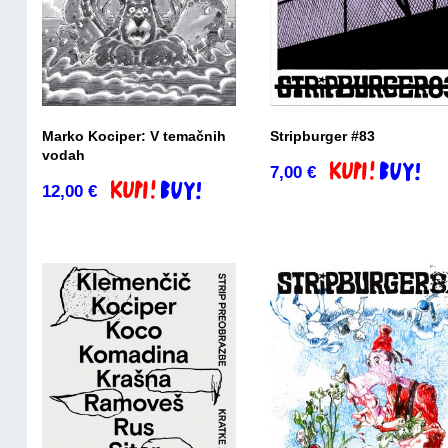
Marko Kociper: V temačnih
Stripburger #83
vodah
7,00
€
Dodaj v košaric
12,00
€
Dodaj v košarico