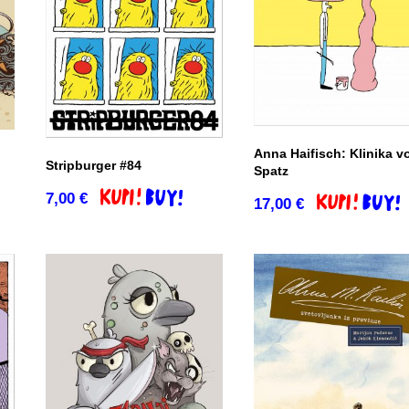
Anna Haifisch: Klinika v
Stripburger #84
Spatz
co
7,00
€
Dodaj v košarico
17,00
€
Dodaj v košar