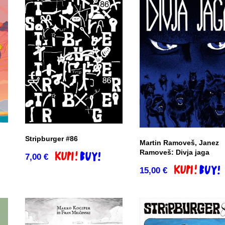
Stripburger #86
Martin Ramoveš, Janez
Ramoveš: Divja jaga
7,00
€
o
Dodaj v košarico
15,00
€
Dodaj v košar