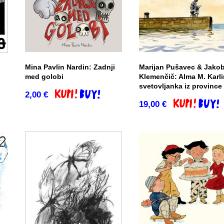
Mina Pavlin Nardin: Zadnji
Marijan Pušavec & Jako
med golobi
Klemenčič: Alma M. Karli
svetovljanka iz province
o
2,00
€
Dodaj v košarico
19,00
€
Dodaj v košar