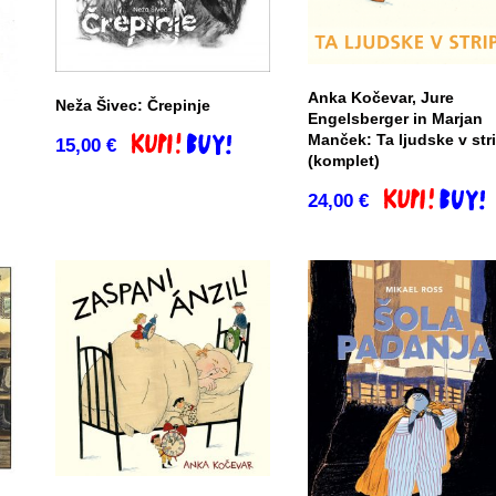
Anka Kočevar, Jure
Neža Šivec: Črepinje
Engelsberger in Marjan
Manček: Ta ljudske v str
15,00
€
Dodaj v košarico
(komplet)
o
24,00
€
Dodaj v košar