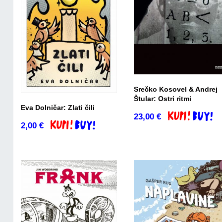
Srečko Kosovel & Andrej
Štular: Ostri ritmi
Eva Dolničar: Zlati čili
23,00
€
Dodaj v košari
2,00
€
Dodaj v košarico