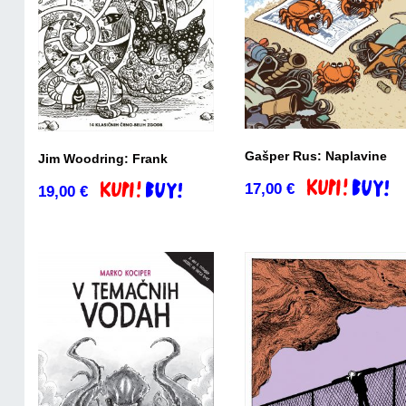
Gašper Rus: Naplavine
Jim Woodring: Frank
17,00
€
Dodaj v košari
19,00
€
Dodaj v košarico