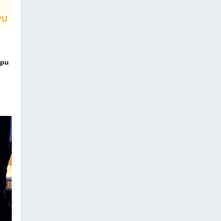
ipu
ico