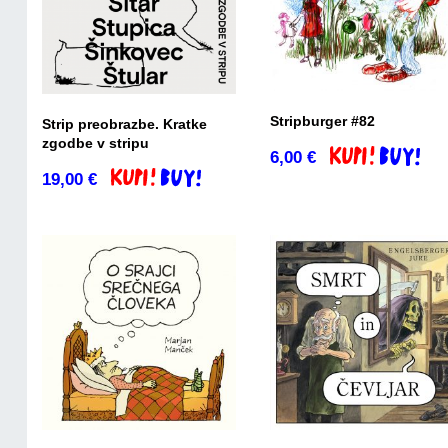
Stripburger #82
Strip preobrazbe. Kratke
zgodbe v stripu
6,00
€
Dodaj v košaric
19,00
€
Dodaj v košarico