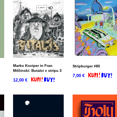
Marko Kociper in Fran
Stripburger #85
Milčinski: Butalci v stripu 3
7,00
€
Dodaj v košari
12,00
€
Dodaj v košarico
co