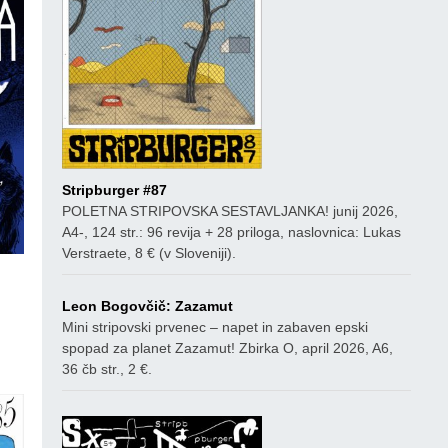
Stripburger #87
POLETNA STRIPOVSKA SESTAVLJANKA! junij 2026,
A4-, 124 str.: 96 revija + 28 priloga, naslovnica: Lukas
Verstraete, 8 € (v Sloveniji).
Leon Bogovčič: Zazamut
Mini stripovski prvenec – napet in zabaven epski
ico
spopad za planet Zazamut! Zbirka O, april 2026, A6,
36 čb str., 2 €.