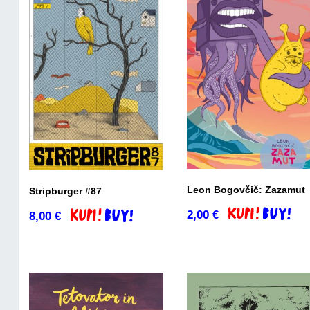
Leon Bogovčič: Zazamut
Stripburger #87
2,00
€
8,00
€
Dodaj v košaric
Dodaj v košarico