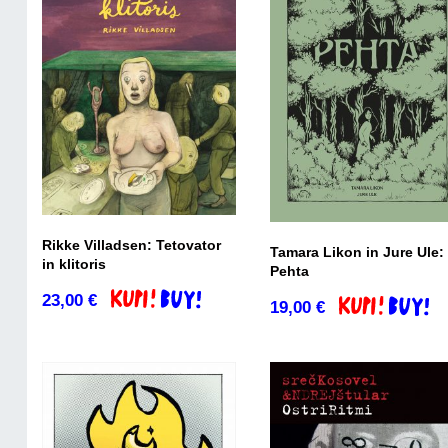
Rikke Villadsen: Tetovator
Tamara Likon in Jure Ule:
in klitoris
Pehta
23,00
€
Dodaj v košarico
19,00
€
Dodaj v košari