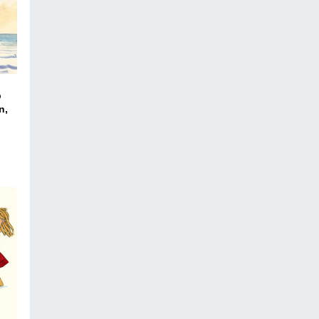
b
n,
ico