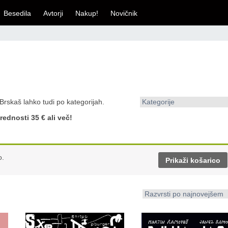
Besedila
Avtorji
Nakup!
Novičnik
 Brskaš lahko tudi po kategorijah.
Kategorije
rednosti 35 € ali več!
o.
Prikaži košarico