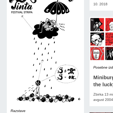
10. 2018
Posebne izda
Minibur
the luck
Zbirka 13 mi
avgust 2004
Razstave