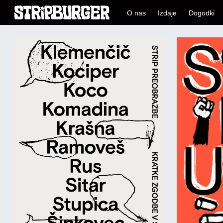
O nas
Izdaje
Dogodki