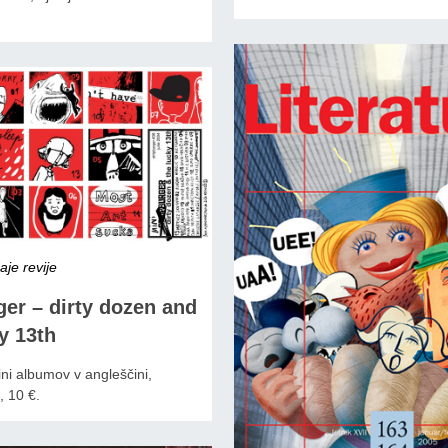
je revije
ger – dirty dozen and
y 13th
ni albumov v angleščini,
, 10 €.