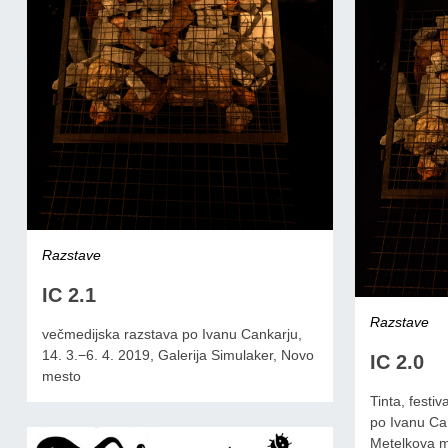
Razstave
IC 2.1
Razstave
večmedijska razstava po Ivanu Cankarju,
14. 3.−6. 4. 2019, Galerija Simulaker, Novo
IC 2.0
mesto
Tinta, festiv
po Ivanu Can
Metelkova me