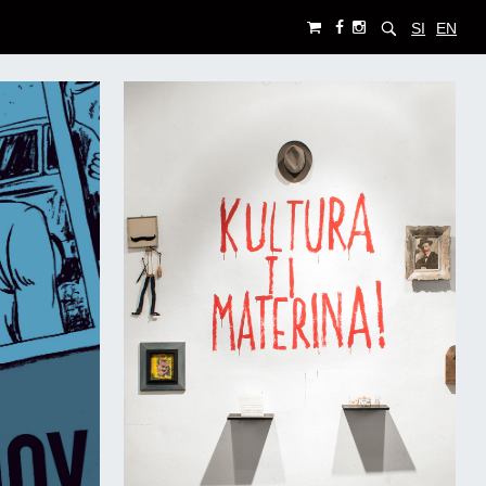
SI
EN