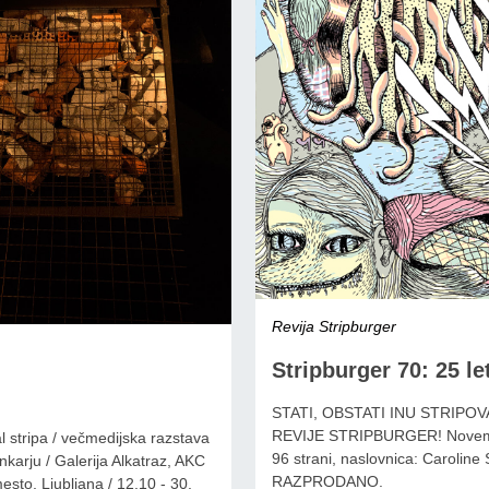
Revija Stripburger
Stripburger 70: 25 le
STATI, OBSTATI INU STRIPOVA
REVIJE STRIPBURGER! Novem
al stripa / večmedijska razstava
96 strani, naslovnica: Caroline 
karju / Galerija Alkatraz, AKC
RAZPRODANO.
sto, Ljubljana / 12.10 - 30.