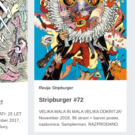
Revija Stripburger
Stripburger #72
t!
VELIKA MALA IN MALA VELIKA ODKRITJA!
TI: 25 LET
November 2018, 96 strani + barvni poster,
ber 2017,
naslovnica: Samplerman, RAZPRODANO.
Sury,