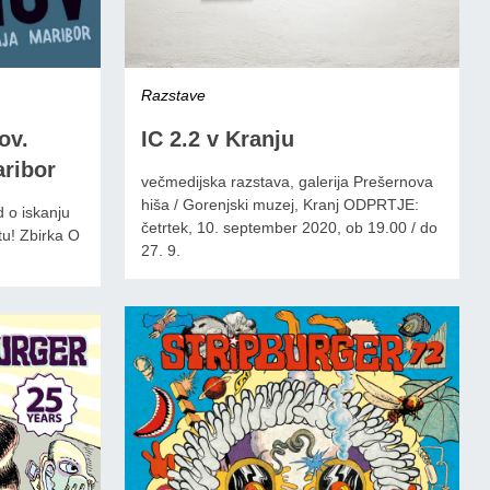
Razstave
IC 2.2 v Kranju
ov.
aribor
večmedijska razstava, galerija Prešernova
hiša / Gorenjski muzej, Kranj ODPRTJE:
d o iskanju
četrtek, 10. september 2020, ob 19.00 / do
etu! Zbirka O
27. 9.