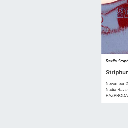
Revija Strip
Stripbur
November 20
Nadia Ravisc
RAZPRODA