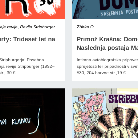
je revije
,
Revija Stripburger
Zbirka O
irty: Trideset let na
Primož Krašna: Dom
Naslednja postaja M
 Stripburgerja! Posebna
Intimna avtobiografska pripove
daja revije Stripburger (1992–
sprejetosti ter pripadnosti v sv
r., 30 €.
#30, 204 barvne str.,19 €.