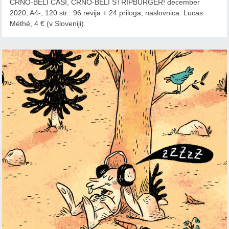
ČRNO-BELI ČASI, ČRNO-BELI STRIPBURGER! december
2020, A4-, 120 str.: 96 revija + 24 priloga, naslovnica: Lucas
Méthé, 4 € (v Sloveniji).