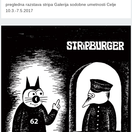
pregledna razstava stripa Galerija sodobne umetnosti Celje
10.3.-7.5.2017