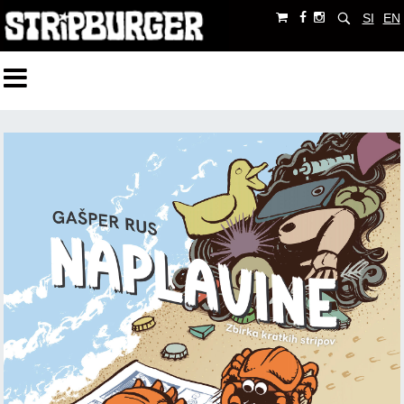
SI
EN